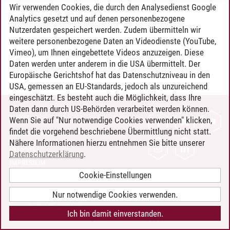
Wir verwenden Cookies, die durch den Analysedienst Google
Timo Leder
/
30.06.2024
Analytics gesetzt und auf denen personenbezogene
Nutzerdaten gespeichert werden. Zudem übermitteln wir
weitere personenbezogene Daten an Videodienste (YouTube,
Vimeo), um Ihnen eingebettete Videos anzuzeigen. Diese
Daten werden unter anderem in die USA übermittelt. Der
Europäische Gerichtshof hat das Datenschutzniveau in den
USA, gemessen an EU-Standards, jedoch als unzureichend
eingeschätzt. Es besteht auch die Möglichkeit, dass Ihre
Daten dann durch US-Behörden verarbeitet werden können.
KONTAKT
Wenn Sie auf "Nur notwendige Cookies verwenden" klicken,
findet die vorgehend beschriebene Übermittlung nicht statt.
LEUPHANA ALS ARBEITGEBER
Nähere Informationen hierzu entnehmen Sie bitte unserer
INTRANET
Datenschutzerklärung
.
IMPRESSUM
Cookie-Einstellungen
DATENSCHUTZ
BARRIEREFREIHEIT
Nur notwendige Cookies verwenden.
COOKIE-EINSTELLUNGEN
Ich bin damit einverstanden.