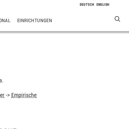
ONAL
EINRICHTUNGEN
a.
er
->
Empirische