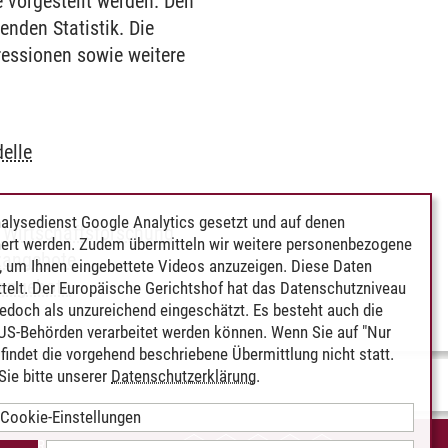
 vorgestellt werden. Den
nden Statistik. Die
ressionen sowie weitere
elle
alysedienst Google Analytics gesetzt und auf denen
 Wirtschaftsforschung
ert werden. Zudem übermitteln wir weitere personenbezogene
zangebote
 um Ihnen eingebettete Videos anzuzeigen. Diese Daten
angebote
telt. Der Europäische Gerichtshof hat das Datenschutzniveau
edoch als unzureichend eingeschätzt. Es besteht auch die
 US-Behörden verarbeitet werden können. Wenn Sie auf "Nur
indet die vorgehend beschriebene Übermittlung nicht statt.
ie bitte unserer
Datenschutzerklärung
.
Cookie-Einstellungen
IEREFREIHEIT