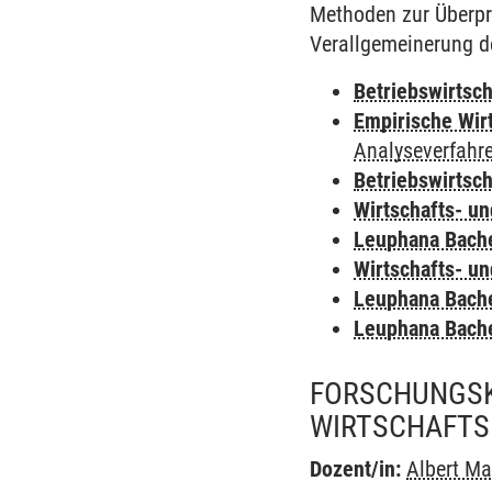
Methoden zur Überpr
Verallgemeinerung d
Betriebswirtsc
Empirische Wir
Analyseverfahr
Betriebswirtsc
Wirtschafts- u
Leuphana Bach
Wirtschafts- u
Leuphana Bach
Leuphana Bach
FORSCHUNGSK
WIRTSCHAFTS
Dozent/in:
Albert Ma