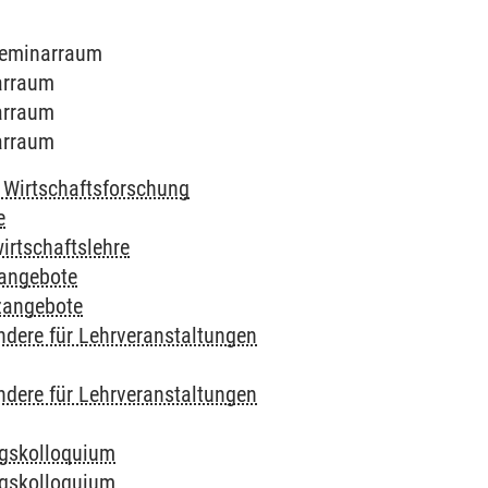
 Seminarraum
narraum
narraum
narraum
 Wirtschaftsforschung
e
irtschaftslehre
angebote
zangebote
dere für Lehrveranstaltungen
dere für Lehrveranstaltungen
gskolloquium
gskolloquium