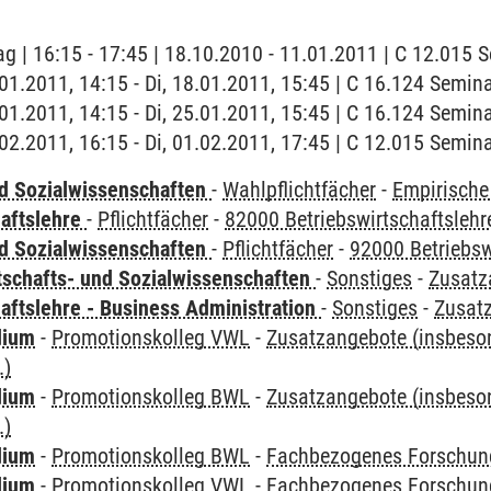
ag | 16:15 - 17:45 | 18.10.2010 - 11.01.2011 | C 12.015
8.01.2011, 14:15 - Di, 18.01.2011, 15:45 | C 16.124 Semi
5.01.2011, 14:15 - Di, 25.01.2011, 15:45 | C 16.124 Semi
1.02.2011, 16:15 - Di, 01.02.2011, 17:45 | C 12.015 Semi
nd Sozialwissenschaften
-
Wahlpflichtfächer
-
Empirische
haftslehre
-
Pflichtfächer
-
82000 Betriebswirtschaftslehr
nd Sozialwissenschaften
-
Pflichtfächer
-
92000 Betriebsw
tschafts- und Sozialwissenschaften
-
Sonstiges
-
Zusatz
aftslehre - Business Administration
-
Sonstiges
-
Zusat
dium
-
Promotionskolleg VWL
-
Zusatzangebote (insbeson
.)
dium
-
Promotionskolleg BWL
-
Zusatzangebote (insbeson
.)
dium
-
Promotionskolleg BWL
-
Fachbezogenes Forschun
dium
-
Promotionskolleg VWL
-
Fachbezogenes Forschun