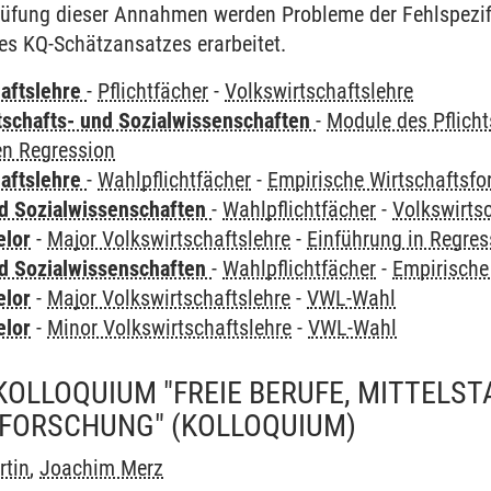
üfung dieser Annahmen werden Probleme der Fehlspezifi
es KQ-Schätzansatzes erarbeitet.
haftslehre
-
Pflichtfächer
-
Volkswirtschaftslehre
tschafts- und Sozialwissenschaften
-
Module des Pflich
en Regression
haftslehre
-
Wahlpflichtfächer
-
Empirische Wirtschaftsf
nd Sozialwissenschaften
-
Wahlpflichtfächer
-
Volkswirts
elor
-
Major Volkswirtschaftslehre
-
Einführung in Regres
nd Sozialwissenschaften
-
Wahlpflichtfächer
-
Empirische
elor
-
Major Volkswirtschaftslehre
-
VWL-Wahl
elor
-
Minor Volkswirtschaftslehre
-
VWL-Wahl
OLLOQUIUM "FREIE BERUFE, MITTELST
FORSCHUNG"
(KOLLOQUIUM)
rtin
,
Joachim Merz