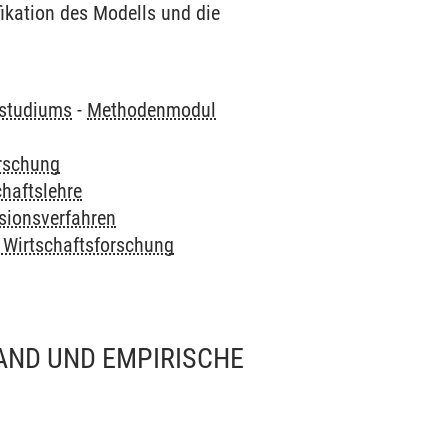
kation des Modells und die
tstudiums
-
Methodenmodul
orschung
chaftslehre
sionsverfahren
 Wirtschaftsforschung
AND UND EMPIRISCHE