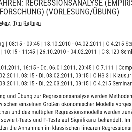
AHREN: REGRESSIONSANALYSE (EMPIR
FORSCHUNG)
(VORLESUNG/ÜBUNG)
Merz
,
Tim Rathjen
ag | 08:15 - 09:45 | 18.10.2010 - 04.02.2011 | C 4.215 
g | 10:15 - 11:45 | 26.10.2010 - 04.02.2011 | C 3.120 Sem
6.01.2011, 16:15 - Do, 06.01.2011, 20:45 | C 7.111 | Co
.02.2011, 08:15 - Di, 08.02.2011, 09:15 | C HS 3 | Klausur
2.03.2011, 08:15 - Di, 22.03.2011, 09:15 | C 4.215 Semin
ung und Übung zur Regressionsanalyse werden Methoden 
schen einzelnen Größen ökonomischer Modelle vorgeste
chen und des multiplen Regressionsmodells werden zun
 sowie t-Tests und F-Tests auf Signifikanz behandelt. Im 
den die Annahmen im klassischen linearen Regressionsm