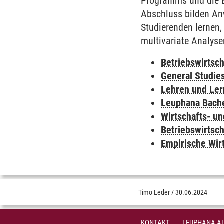
Programms und die Er
Abschluss bilden An
Studierenden lernen,
multivariate Analyse
Betriebswirtsc
General Studie
Lehren und Le
Leuphana Bach
Wirtschafts- u
Betriebswirtsch
Empirische Wir
Timo Leder
/
30.06.2024
KONTAKT
LEUPHANA AL