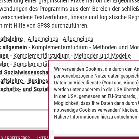
stellung einer graphischen Präsentation der Ergebnisse
wendungen des Programms aus dem Bereich der schließe
 verschiedene Testverfahren, lineare und logistische Reg
n mit Hilfe von SPSS durchzuführen.
haftslehre
-
Allgemeines
-
Allgemeines
s allgemein
-
Komplementärstudium
-
Methoden und Mod
rnen
-
Komplementärstudium
-
Methoden und Modelle
elor
-
Komplementärstudium
-
Methoden und Modelle
Wir verwenden Cookies, die durch den An
nd Sozialwissenschaften
-
Wahlpflichtfächer
-
Empirische
personenbezogene Nutzerdaten gespeich
aftslehre - Business Administration
-
Sonstiges
-
Zusat
Daten an Videodienste (YouTube, Vimeo),
tschafts- und Sozialwissenschaften
-
Sonstiges
-
Zusatz
werden unter anderem in die USA übermit
in den USA, gemessen an EU-Standards, j
Möglichkeit, dass Ihre Daten dann durch
notwendige Cookies verwenden" klicken, f
Nähere Informationen hierzu entnehmen S
S ARBEITGEBER
INTRANET
IMPRESSUM
DATENSCHUTZ
BARR