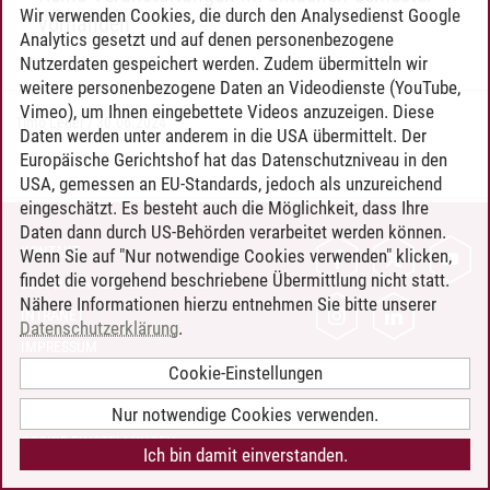
Wir verwenden Cookies, die durch den Analysedienst Google
vorhanden
Analytics gesetzt und auf denen personenbezogene
Nutzerdaten gespeichert werden. Zudem übermitteln wir
weitere personenbezogene Daten an Videodienste (YouTube,
Vimeo), um Ihnen eingebettete Videos anzuzeigen. Diese
Timo Leder
/
30.06.2024
Daten werden unter anderem in die USA übermittelt. Der
Europäische Gerichtshof hat das Datenschutzniveau in den
USA, gemessen an EU-Standards, jedoch als unzureichend
eingeschätzt. Es besteht auch die Möglichkeit, dass Ihre
Daten dann durch US-Behörden verarbeitet werden können.
KONTAKT
Wenn Sie auf "Nur notwendige Cookies verwenden" klicken,
findet die vorgehend beschriebene Übermittlung nicht statt.
LEUPHANA ALS ARBEITGEBER
Nähere Informationen hierzu entnehmen Sie bitte unserer
INTRANET
Datenschutzerklärung
.
IMPRESSUM
Cookie-Einstellungen
DATENSCHUTZ
BARRIEREFREIHEIT
Nur notwendige Cookies verwenden.
COOKIE-EINSTELLUNGEN
Ich bin damit einverstanden.