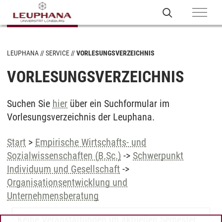
LEUPHANA
SERVICE
VORLESUNGSVERZEICHNIS
VORLESUNGSVERZEICHNIS
Suchen Sie
hier
über ein Suchformular im
Vorlesungsverzeichnis der Leuphana.
Start
>
Empirische Wirtschafts- und
Sozialwissenschaften (B.Sc.)
->
Schwerpunkt
Individuum und Gesellschaft
->
Organisationsentwicklung und
Unternehmensberatung
Keine Veranstaltungen im aktuellen Semester