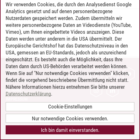
Wir verwenden Cookies, die durch den Analysedienst Google
Analytics gesetzt und auf denen personenbezogene
Nutzerdaten gespeichert werden. Zudem übermitteln wir
Timo Leder
/
30.06.2024
weitere personenbezogene Daten an Videodienste (YouTube,
Vimeo), um Ihnen eingebettete Videos anzuzeigen. Diese
Daten werden unter anderem in die USA übermittelt. Der
Europäische Gerichtshof hat das Datenschutzniveau in den
USA, gemessen an EU-Standards, jedoch als unzureichend
eingeschätzt. Es besteht auch die Möglichkeit, dass Ihre
Daten dann durch US-Behörden verarbeitet werden können.
KONTAKT
Wenn Sie auf "Nur notwendige Cookies verwenden" klicken,
findet die vorgehend beschriebene Übermittlung nicht statt.
LEUPHANA ALS ARBEITGEBER
Nähere Informationen hierzu entnehmen Sie bitte unserer
INTRANET
Datenschutzerklärung
.
IMPRESSUM
Cookie-Einstellungen
DATENSCHUTZ
BARRIEREFREIHEIT
Nur notwendige Cookies verwenden.
COOKIE-EINSTELLUNGEN
Ich bin damit einverstanden.