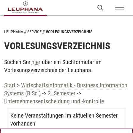
LEUPHANA
SERVICE
VORLESUNGSVERZEICHNIS
VORLESUNGSVERZEICHNIS
Suchen Sie
hier
über ein Suchformular im
Vorlesungsverzeichnis der Leuphana.
Start
>
Wirtschaftsinformatik - Business Information
Systems (B.Sc.)
->
2. Semester
->
Unternehmensentscheidung und -kontrolle
Keine Veranstaltungen im aktuellen Semester
vorhanden