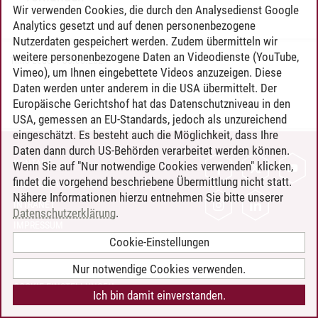
Wir verwenden Cookies, die durch den Analysedienst Google
Analytics gesetzt und auf denen personenbezogene
Nutzerdaten gespeichert werden. Zudem übermitteln wir
weitere personenbezogene Daten an Videodienste (YouTube,
Timo Leder
/
30.06.2024
Vimeo), um Ihnen eingebettete Videos anzuzeigen. Diese
Daten werden unter anderem in die USA übermittelt. Der
Europäische Gerichtshof hat das Datenschutzniveau in den
USA, gemessen an EU-Standards, jedoch als unzureichend
eingeschätzt. Es besteht auch die Möglichkeit, dass Ihre
Daten dann durch US-Behörden verarbeitet werden können.
KONTAKT
Wenn Sie auf "Nur notwendige Cookies verwenden" klicken,
findet die vorgehend beschriebene Übermittlung nicht statt.
LEUPHANA ALS ARBEITGEBER
Nähere Informationen hierzu entnehmen Sie bitte unserer
INTRANET
Datenschutzerklärung
.
IMPRESSUM
Cookie-Einstellungen
DATENSCHUTZ
BARRIEREFREIHEIT
Nur notwendige Cookies verwenden.
COOKIE-EINSTELLUNGEN
Ich bin damit einverstanden.