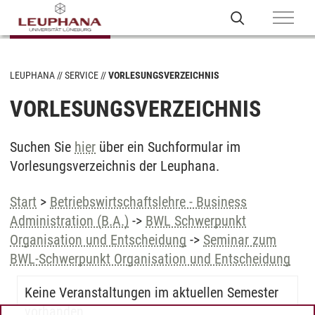
LEUPHANA
SERVICE
VORLESUNGSVERZEICHNIS
VORLESUNGSVERZEICHNIS
Suchen Sie
hier
über ein Suchformular im
Vorlesungsverzeichnis der Leuphana.
Start
>
Betriebswirtschaftslehre - Business
Administration (B.A.)
->
BWL Schwerpunkt
Organisation und Entscheidung
->
Seminar zum
BWL-Schwerpunkt Organisation und Entscheidung
Keine Veranstaltungen im aktuellen Semester
vorhanden