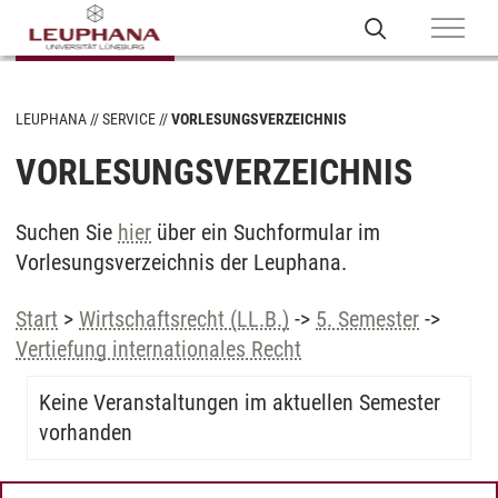
LEUPHANA
SERVICE
VORLESUNGSVERZEICHNIS
VORLESUNGSVERZEICHNIS
Suchen Sie
hier
über ein Suchformular im
Vorlesungsverzeichnis der Leuphana.
Start
>
Wirtschaftsrecht (LL.B.)
->
5. Semester
->
Vertiefung internationales Recht
Keine Veranstaltungen im aktuellen Semester
vorhanden