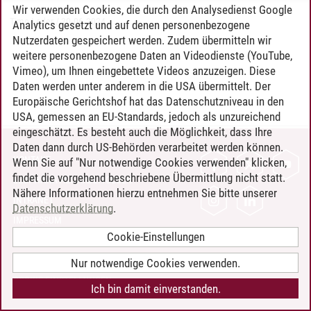
Wir verwenden Cookies, die durch den Analysedienst Google
Timo Leder
/
30.06.2024
Analytics gesetzt und auf denen personenbezogene
Nutzerdaten gespeichert werden. Zudem übermitteln wir
weitere personenbezogene Daten an Videodienste (YouTube,
Vimeo), um Ihnen eingebettete Videos anzuzeigen. Diese
Daten werden unter anderem in die USA übermittelt. Der
Europäische Gerichtshof hat das Datenschutzniveau in den
USA, gemessen an EU-Standards, jedoch als unzureichend
eingeschätzt. Es besteht auch die Möglichkeit, dass Ihre
Daten dann durch US-Behörden verarbeitet werden können.
KONTAKT
Wenn Sie auf "Nur notwendige Cookies verwenden" klicken,
findet die vorgehend beschriebene Übermittlung nicht statt.
LEUPHANA ALS ARBEITGEBER
Nähere Informationen hierzu entnehmen Sie bitte unserer
INTRANET
Datenschutzerklärung
.
IMPRESSUM
Cookie-Einstellungen
DATENSCHUTZ
BARRIEREFREIHEIT
Nur notwendige Cookies verwenden.
COOKIE-EINSTELLUNGEN
Ich bin damit einverstanden.