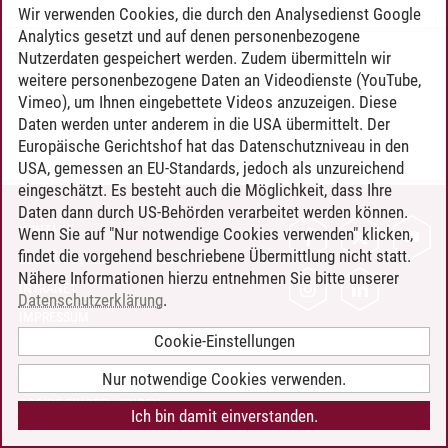
Wir verwenden Cookies, die durch den Analysedienst Google
Analytics gesetzt und auf denen personenbezogene
Nutzerdaten gespeichert werden. Zudem übermitteln wir
Timo Leder
/
30.06.2024
weitere personenbezogene Daten an Videodienste (YouTube,
Vimeo), um Ihnen eingebettete Videos anzuzeigen. Diese
Daten werden unter anderem in die USA übermittelt. Der
Europäische Gerichtshof hat das Datenschutzniveau in den
USA, gemessen an EU-Standards, jedoch als unzureichend
eingeschätzt. Es besteht auch die Möglichkeit, dass Ihre
Daten dann durch US-Behörden verarbeitet werden können.
KONTAKT
Wenn Sie auf "Nur notwendige Cookies verwenden" klicken,
findet die vorgehend beschriebene Übermittlung nicht statt.
LEUPHANA ALS ARBEITGEBER
Nähere Informationen hierzu entnehmen Sie bitte unserer
INTRANET
Datenschutzerklärung
.
IMPRESSUM
Cookie-Einstellungen
DATENSCHUTZ
BARRIEREFREIHEIT
Nur notwendige Cookies verwenden.
COOKIE-EINSTELLUNGEN
Ich bin damit einverstanden.