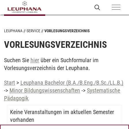
LEUPHANA
SERVICE
VORLESUNGSVERZEICHNIS
VORLESUNGSVERZEICHNIS
Suchen Sie
hier
über ein Suchformular im
Vorlesungsverzeichnis der Leuphana.
Start
>
Leuphana Bachelor (B.A./B.Eng./B.Sc./LL.B.)
->
Minor Bildungswissenschaften
->
Systematische
Pädagogik
Keine Veranstaltungen im aktuellen Semester
vorhanden