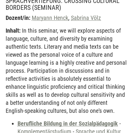
SPRACHVERTIEFUNG. CROSSING CULTURAL
BORDERS
(SEMINAR)
Dozent/in:
Maryann Henck
,
Sabrina Völz
Inhalt:
In this seminar, we will explore aspects of
language, culture, and diversity by examining
authentic texts. Literary and media texts can be
viewed as the personal voice of a culture and
language learning is a highly creative and personal
process. Participation in discussions and in
reflective activities is absolutely essential to
enhance linguistic proficiency and critical thinking
skills as well as to develop cultural sensitivity and
a better understanding of not only different
English-speaking cultures, but also one's own.
Berufliche Bildung in der Sozialpädagogik
-
Komplementärstudium
-
Sprache und Kultur