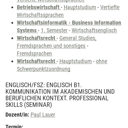
Betriebswirtschaft
-
Hauptstudium
-
Vertiefte
Wirtschaftssprachen
Wirtschaftsinformatik - Business Information
Systems
-
1. Semester
-
Wirtschaftsenglisch
Wirtschaftsrecht
-
General Studies,
Fremdsprachen und sonstiges
-
Fremdsprachen
Wirtschaftsrecht
-
Hauptstudium
-
ohne
Schwerpunktzuordnung
ENGLISCH/FSZ: ENGLISCH B1.
KOMMUNIKATION IM AKADEMISCHEN UND
BERUFLICHEN KONTEXT. PROFESSIONAL
SKILLS
(SEMINAR)
Dozent/in:
Paul Lauer
Termin: