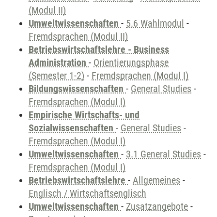
(Modul II)
Umweltwissenschaften
-
5.6 Wahlmodul
-
Fremdsprachen (Modul II)
Betriebswirtschaftslehre - Business
Administration
-
Orientierungsphase
(Semester 1-2)
-
Fremdsprachen (Modul I)
Bildungswissenschaften
-
General Studies
-
Fremdsprachen (Modul I)
Empirische Wirtschafts- und
Sozialwissenschaften
-
General Studies
-
Fremdsprachen (Modul I)
Umweltwissenschaften
-
3.1 General Studies
-
Fremdsprachen (Modul I)
Betriebswirtschaftslehre
-
Allgemeines
-
Englisch / Wirtschaftsenglisch
Umweltwissenschaften
-
Zusatzangebote
-