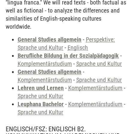
"lingua franca." We will read texts - both factual as
well as fictional - to analyze the differences and
similarities of English-speaking cultures
worldwide.
General Studies allgemein
-
Perspektive:
Sprache und Kultur
-
Englisch
Berufliche Bildung in der Sozialpädagogik
-
Komplementärstudium
-
Sprache und Kultur
General Studies allgemein
-
Komplementärstudium
-
Sprache und Kultur
Lehren und Lernen
-
Komplementärstudium
-
Sprache und Kultur
Leuphana Bachelor
-
Komplementärstudium
-
Sprache und Kultur
ENGLISCH/FSZ: ENGLISCH B2.