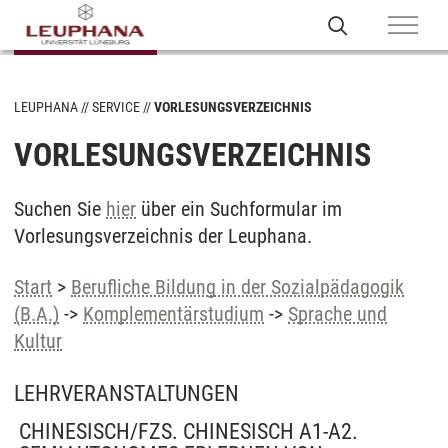
LEUPHANA
SERVICE
VORLESUNGSVERZEICHNIS
VORLESUNGSVERZEICHNIS
Suchen Sie
hier
über ein Suchformular im
Vorlesungsverzeichnis der Leuphana.
Start
>
Berufliche Bildung in der Sozialpädagogik
(B.A.)
->
Komplementärstudium
->
Sprache und
Kultur
LEHRVERANSTALTUNGEN
CHINESISCH/FZS. CHINESISCH A1-A2.