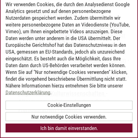
Wir verwenden Cookies, die durch den Analysedienst Google
on to short stories and - towards the end - attempt
Analytics gesetzt und auf denen personenbezogene
the first chapter(s) of a novel.
Nutzerdaten gespeichert werden. Zudem übermitteln wir
weitere personenbezogene Daten an Videodienste (YouTube,
Berufliche Bildung in der Sozialpädagogik
-
Vimeo), um Ihnen eingebettete Videos anzuzeigen. Diese
Komplementärstudium
-
Sprache und Kultur
Daten werden unter anderem in die USA übermittelt. Der
General Studies allgemein
-
Europäische Gerichtshof hat das Datenschutzniveau in den
Komplementärstudium
-
Sprache und Kultur
USA, gemessen an EU-Standards, jedoch als unzureichend
eingeschätzt. Es besteht auch die Möglichkeit, dass Ihre
Lehren und Lernen
-
Komplementärstudium
-
Daten dann durch US-Behörden verarbeitet werden können.
Sprache und Kultur
Wenn Sie auf "Nur notwendige Cookies verwenden" klicken,
Leuphana Bachelor
-
Komplementärstudium
-
findet die vorgehend beschriebene Übermittlung nicht statt.
Sprache und Kultur
Nähere Informationen hierzu entnehmen Sie bitte unserer
Datenschutzerklärung
.
Angewandte Kulturwissenschaften
-
Allgemeinqualifizierender Grundblock -
Cookie-Einstellungen
Fremdsprachen
-
Englisch
Nur notwendige Cookies verwenden.
General Studies allgemein
-
Perspektive:
Sprache und Kultur
-
Englisch
Ich bin damit einverstanden.