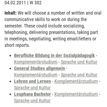
04.02.2011 | W 302
Inhalt:
We will choose a number of written and oral
communicative skills to work on during the
semester. These could include socializing,
telephoning, delivering presentations, taking part
in meetings, negotiating, writing email/letters or
short reports.
Berufliche Bildung in der Sozialpädagogik
-
Komplementärstudium
-
Sprache und Kultur
General Studies allgemein
-
Komplementärstudium
-
Sprache und Kultur
Lehren und Lernen
-
Komplementärstudium
-
Sprache und Kultur
Leuphana Bachelor
-
Komplementärstudium
-
Sprache und Kultur