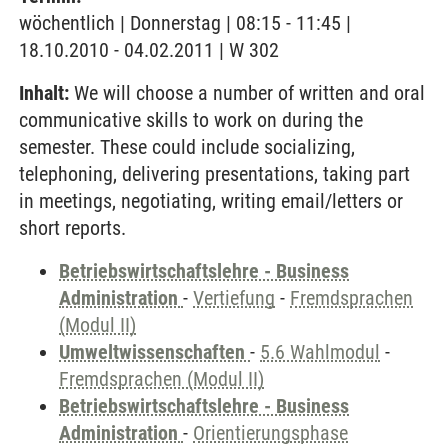
wöchentlich | Donnerstag | 08:15 - 11:45 |
18.10.2010 - 04.02.2011 | W 302
Inhalt:
We will choose a number of written and oral
communicative skills to work on during the
semester. These could include socializing,
telephoning, delivering presentations, taking part
in meetings, negotiating, writing email/letters or
short reports.
Betriebswirtschaftslehre - Business
Administration
-
Vertiefung
-
Fremdsprachen
(Modul II)
Umweltwissenschaften
-
5.6 Wahlmodul
-
Fremdsprachen (Modul II)
Betriebswirtschaftslehre - Business
Administration
-
Orientierungsphase