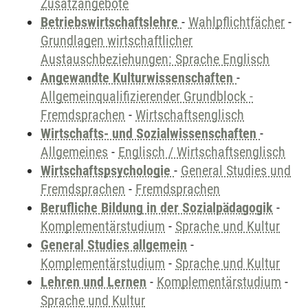
Zusatzangebote
Betriebswirtschaftslehre
-
Wahlpflichtfächer
-
Grundlagen wirtschaftlicher
Austauschbeziehungen: Sprache Englisch
Angewandte Kulturwissenschaften
-
Allgemeinqualifizierender Grundblock -
Fremdsprachen
-
Wirtschaftsenglisch
Wirtschafts- und Sozialwissenschaften
-
Allgemeines
-
Englisch / Wirtschaftsenglisch
Wirtschaftspsychologie
-
General Studies und
Fremdsprachen
-
Fremdsprachen
Berufliche Bildung in der Sozialpädagogik
-
Komplementärstudium
-
Sprache und Kultur
General Studies allgemein
-
Komplementärstudium
-
Sprache und Kultur
Lehren und Lernen
-
Komplementärstudium
-
Sprache und Kultur