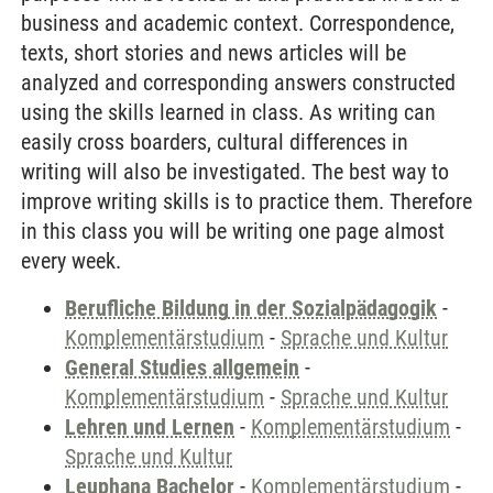
business and academic context. Correspondence,
texts, short stories and news articles will be
analyzed and corresponding answers constructed
using the skills learned in class. As writing can
easily cross boarders, cultural differences in
writing will also be investigated. The best way to
improve writing skills is to practice them. Therefore
in this class you will be writing one page almost
every week.
Berufliche Bildung in der Sozialpädagogik
-
Komplementärstudium
-
Sprache und Kultur
General Studies allgemein
-
Komplementärstudium
-
Sprache und Kultur
Lehren und Lernen
-
Komplementärstudium
-
Sprache und Kultur
Leuphana Bachelor
-
Komplementärstudium
-