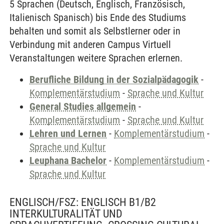
5 Sprachen (Deutsch, Englisch, Französisch,
Italienisch Spanisch) bis Ende des Studiums
behalten und somit als Selbstlerner oder in
Verbindung mit anderen Campus Virtuell
Veranstaltungen weitere Sprachen erlernen.
Berufliche Bildung in der Sozialpädagogik
-
Komplementärstudium
-
Sprache und Kultur
General Studies allgemein
-
Komplementärstudium
-
Sprache und Kultur
Lehren und Lernen
-
Komplementärstudium
-
Sprache und Kultur
Leuphana Bachelor
-
Komplementärstudium
-
Sprache und Kultur
ENGLISCH/FSZ: ENGLISCH B1/B2
INTERKULTURALITÄT UND