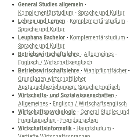
General Studies allgemein
-
Komplementärstudium
-
Sprache und Kultur
Lehren und Lernen
-
Komplementärstudium
-
Sprache und Kultur
Leuphana Bachelor
-
Komplementärstudium
-
Sprache und Kultur
Betriebswirtschaftslehre
-
Allgemeines
-
Englisch / Wirtschaftsenglisch
Betriebswirtschaftslehre
-
Wahlpflichtfächer
-
Grundlagen wirtschaftlicher
Austauschbeziehungen: Sprache Englisch
Wirtschafts- und Sozialwissenschaften
-
Allgemeines
-
Englisch / Wirtschaftsenglisch
Wirtschaftspsychologie
-
General Studies und
Fremdsprachen
-
Fremdsprachen
Wirtschaftsinformatik
-
Hauptstudium
-
Vertiefte Wirtschaftssprachen