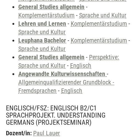
General Studies allgemein
-
Komplementärstudium
-
Sprache und Kultur
Lehren und Lernen
-
Komplementärstudium
-
Sprache und Kultur
Leuphana Bachelor
-
Komplementärstudium
-
Sprache und Kultur
General Studies allgemein
-
Perspektive:
Sprache und Kultur
-
Englisch
Angewandte Kulturwissenschaften
-
Allgemeinqualifizierender Grundblock -
Fremdsprachen
-
Englisch
ENGLISCH/FSZ: ENGLISCH B2/C1
SPRACHPROJEKT. UNDERSTANDING
GERMANS
(PROJEKTSEMINAR)
Dozent/in:
Paul Lauer