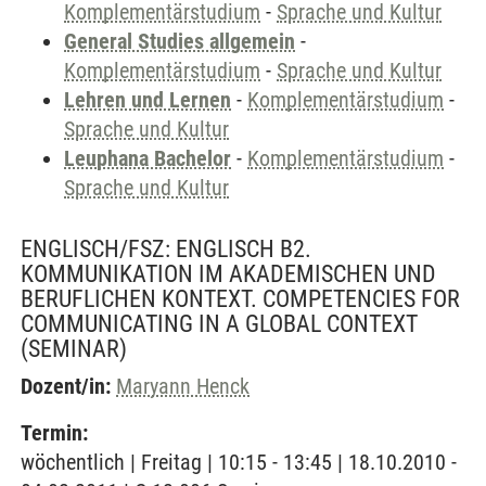
Komplementärstudium
-
Sprache und Kultur
General Studies allgemein
-
Komplementärstudium
-
Sprache und Kultur
Lehren und Lernen
-
Komplementärstudium
-
Sprache und Kultur
Leuphana Bachelor
-
Komplementärstudium
-
Sprache und Kultur
ENGLISCH/FSZ: ENGLISCH B2.
KOMMUNIKATION IM AKADEMISCHEN UND
BERUFLICHEN KONTEXT. COMPETENCIES FOR
COMMUNICATING IN A GLOBAL CONTEXT
(SEMINAR)
Dozent/in:
Maryann Henck
Termin:
wöchentlich | Freitag | 10:15 - 13:45 | 18.10.2010 -