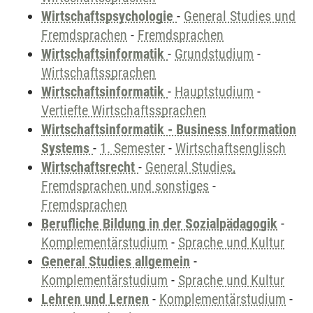
Wirtschaftspsychologie
-
General Studies und
Fremdsprachen
-
Fremdsprachen
Wirtschaftsinformatik
-
Grundstudium
-
Wirtschaftssprachen
Wirtschaftsinformatik
-
Hauptstudium
-
Vertiefte Wirtschaftssprachen
Wirtschaftsinformatik - Business Information
Systems
-
1. Semester
-
Wirtschaftsenglisch
Wirtschaftsrecht
-
General Studies,
Fremdsprachen und sonstiges
-
Fremdsprachen
Berufliche Bildung in der Sozialpädagogik
-
Komplementärstudium
-
Sprache und Kultur
General Studies allgemein
-
Komplementärstudium
-
Sprache und Kultur
Lehren und Lernen
-
Komplementärstudium
-