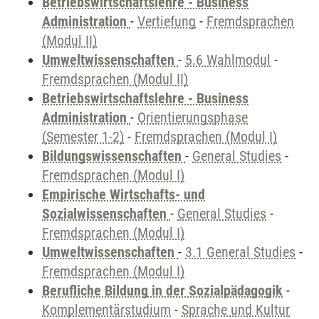
Betriebswirtschaftslehre - Business
Administration
-
Vertiefung
-
Fremdsprachen
(Modul II)
Umweltwissenschaften
-
5.6 Wahlmodul
-
Fremdsprachen (Modul II)
Betriebswirtschaftslehre - Business
Administration
-
Orientierungsphase
(Semester 1-2)
-
Fremdsprachen (Modul I)
Bildungswissenschaften
-
General Studies
-
Fremdsprachen (Modul I)
Empirische Wirtschafts- und
Sozialwissenschaften
-
General Studies
-
Fremdsprachen (Modul I)
Umweltwissenschaften
-
3.1 General Studies
-
Fremdsprachen (Modul I)
Berufliche Bildung in der Sozialpädagogik
-
Komplementärstudium
-
Sprache und Kultur