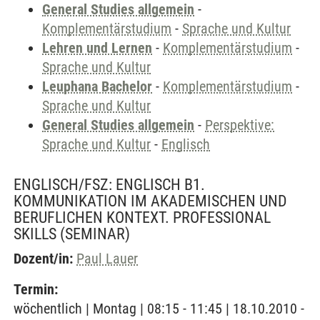
General Studies allgemein
-
Komplementärstudium
-
Sprache und Kultur
Lehren und Lernen
-
Komplementärstudium
-
Sprache und Kultur
Leuphana Bachelor
-
Komplementärstudium
-
Sprache und Kultur
General Studies allgemein
-
Perspektive:
Sprache und Kultur
-
Englisch
ENGLISCH/FSZ: ENGLISCH B1.
KOMMUNIKATION IM AKADEMISCHEN UND
BERUFLICHEN KONTEXT. PROFESSIONAL
SKILLS
(SEMINAR)
Dozent/in:
Paul Lauer
Termin:
wöchentlich | Montag | 08:15 - 11:45 | 18.10.2010 -