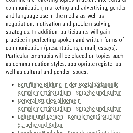
communication, marketing and advertising, gender
and language use in the media as well as
negotiation, motivation and problem-solving
strategies. In addition, participants will gain
practice in perfecting spoken and written forms of
communication (presentations, e-mail, essays).
Particular emphasis will be placed on topics such
as communication styles, appropriate register as
well as cultural and gender issues.
Berufliche Bildung in der Sozialpädagogik
-
Komplementärstudium
-
Sprache und Kultur
General Studies allgemein
-
Komplementärstudium
-
Sprache und Kultur
Lehren und Lernen
-
Komplementärstudium
-
Sprache und Kultur
Leuphana Bachelor
-
Komplementärstudium
-