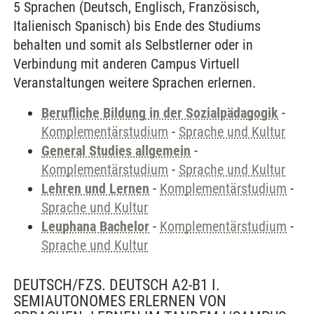
5 Sprachen (Deutsch, Englisch, Französisch,
Italienisch Spanisch) bis Ende des Studiums
behalten und somit als Selbstlerner oder in
Verbindung mit anderen Campus Virtuell
Veranstaltungen weitere Sprachen erlernen.
Berufliche Bildung in der Sozialpädagogik
-
Komplementärstudium
-
Sprache und Kultur
General Studies allgemein
-
Komplementärstudium
-
Sprache und Kultur
Lehren und Lernen
-
Komplementärstudium
-
Sprache und Kultur
Leuphana Bachelor
-
Komplementärstudium
-
Sprache und Kultur
DEUTSCH/FZS. DEUTSCH A2-B1 I.
SEMIAUTONOMES ERLERNEN VON