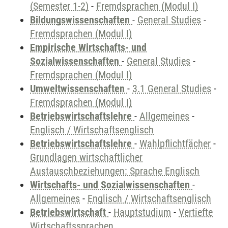
(Semester 1-2)
-
Fremdsprachen (Modul I)
Bildungswissenschaften
-
General Studies
-
Fremdsprachen (Modul I)
Empirische Wirtschafts- und
Sozialwissenschaften
-
General Studies
-
Fremdsprachen (Modul I)
Umweltwissenschaften
-
3.1 General Studies
-
Fremdsprachen (Modul I)
Betriebswirtschaftslehre
-
Allgemeines
-
Englisch / Wirtschaftsenglisch
Betriebswirtschaftslehre
-
Wahlpflichtfächer
-
Grundlagen wirtschaftlicher
Austauschbeziehungen: Sprache Englisch
Wirtschafts- und Sozialwissenschaften
-
Allgemeines
-
Englisch / Wirtschaftsenglisch
Betriebswirtschaft
-
Hauptstudium
-
Vertiefte
Wirtschaftssprachen