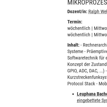
MIKROPROZES
Dozent/in:
Ralph We
Termin:
wöchentlich | Mittwo
wöchentlich | Mittwo
Inhalt:
- Rechnerarchi
Systeme - Präemptiv
Softwaretechnik für 
Konzept der Zustands
GPIO, ADC, DAC, ...)
Kurzstreckenfunksys
Protocol Stack - Mob
Leuphana Bach
eingebettete S