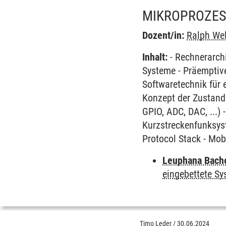
MIKROPROZES
Dozent/in:
Ralph We
Inhalt:
- Rechnerarchi
Systeme - Präemptiv
Softwaretechnik für 
Konzept der Zustands
GPIO, ADC, DAC, ...)
Kurzstreckenfunksys
Protocol Stack - Mob
Leuphana Bach
eingebettete S
Timo Leder
/
30.06.2024