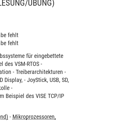
LESUNG/ÜBUNG)
be fehlt
be fehlt
ebssysteme für eingebettete
el des VSM-RTOS -
ion - Treiberarchitekturen -
Display, - JoyStick, USB, SD,
olle -
m Beispiel des VISE TCP/IP
end)
-
Mikroprozessoren,