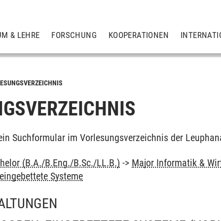
UM & LEHRE
FORSCHUNG
KOOPERATIONEN
INTERNATI
ESUNGSVERZEICHNIS
GSVERZEICHNIS
ein Suchformular im Vorlesungsverzeichnis der Leuphan
elor (B.A./B.Eng./B.Sc./LL.B.)
->
Major Informatik & Wir
eingebettete Systeme
ALTUNGEN