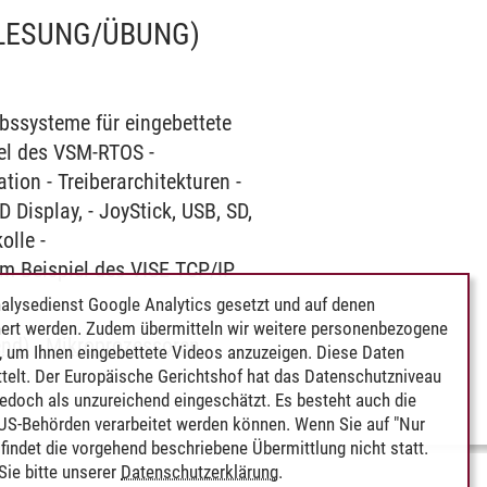
LESUNG/ÜBUNG)
ebssysteme für eingebettete
el des VSM-RTOS -
ion - Treiberarchitekturen -
Display, - JoyStick, USB, SD,
olle -
m Beispiel des VISE TCP/IP
alysedienst Google Analytics gesetzt und auf denen
ert werden. Zudem übermitteln wir weitere personenbezogene
end)
-
Mikroprozessoren,
 um Ihnen eingebettete Videos anzuzeigen. Diese Daten
telt. Der Europäische Gerichtshof hat das Datenschutzniveau
edoch als unzureichend eingeschätzt. Es besteht auch die
 US-Behörden verarbeitet werden können. Wenn Sie auf "Nur
indet die vorgehend beschriebene Übermittlung nicht statt.
ie bitte unserer
Datenschutzerklärung
.