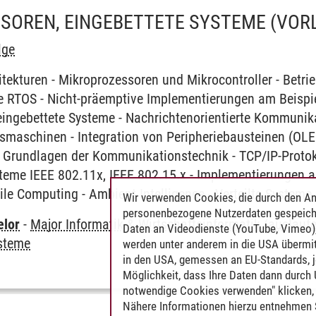
SOREN, EINGEBETTETE SYSTEME
(VOR
lge
tekturen - Mikroprozessoren und Mikrocontroller - Betri
e RTOS - Nicht-präemptive Implementierungen am Beispi
eingebettete Systeme - Nachrichtenorientierte Kommunikat
maschinen - Integration von Peripheriebausteinen (OLED 
 - Grundlagen der Kommunikationstechnik - TCP/IP-Protok
teme IEEE 802.11x, IEEE 802.15.x - Implementierungen a
ile Computing - Ambient Intelligence - Verteilte Systeme
Wir verwenden Cookies, die durch den An
personenbezogene Nutzerdaten gespeich
elor
-
Major Informatik & Wirtschaftsinformatik (auslauf
Daten an Videodienste (YouTube, Vimeo),
ysteme
werden unter anderem in die USA übermit
in den USA, gemessen an EU-Standards, j
Möglichkeit, dass Ihre Daten dann durch
notwendige Cookies verwenden" klicken, f
Nähere Informationen hierzu entnehmen S