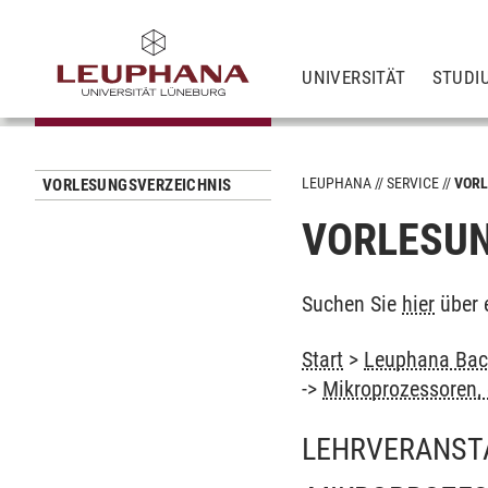
UNIVERSITÄT
STUDI
LEUPHANA
SERVICE
VORL
VORLESUNGSVERZEICHNIS
VORLESUN
Suchen Sie
hier
über 
Start
>
Leuphana Bach
->
Mikroprozessoren, 
LEHRVERANST