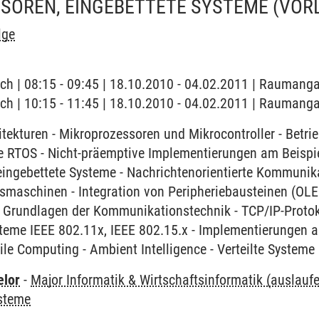
SOREN, EINGEBETTETE SYSTEME
(VOR
lge
ch | 08:15 - 09:45 | 18.10.2010 - 04.02.2011 | Raumanga
ch | 10:15 - 11:45 | 18.10.2010 - 04.02.2011 | Raumanga
tekturen - Mikroprozessoren und Mikrocontroller - Betri
e RTOS - Nicht-präemptive Implementierungen am Beispi
eingebettete Systeme - Nachrichtenorientierte Kommunikat
maschinen - Integration von Peripheriebausteinen (OLED 
 - Grundlagen der Kommunikationstechnik - TCP/IP-Protok
teme IEEE 802.11x, IEEE 802.15.x - Implementierungen a
ile Computing - Ambient Intelligence - Verteilte Systeme
elor
-
Major Informatik & Wirtschaftsinformatik (auslauf
ysteme