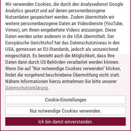
Wir verwenden Cookies, die durch den Analysedienst Google
Analytics gesetzt und auf denen personenbezogene
Nutzerdaten gespeichert werden. Zudem übermitteln wir
Timo Leder
/
30.06.2024
weitere personenbezogene Daten an Videodienste (YouTube,
Vimeo), um Ihnen eingebettete Videos anzuzeigen. Diese
Daten werden unter anderem in die USA übermittelt. Der
Europäische Gerichtshof hat das Datenschutzniveau in den
USA, gemessen an EU-Standards, jedoch als unzureichend
eingeschätzt. Es besteht auch die Möglichkeit, dass Ihre
Daten dann durch US-Behörden verarbeitet werden können.
KONTAKT
Wenn Sie auf "Nur notwendige Cookies verwenden" klicken,
findet die vorgehend beschriebene Übermittlung nicht statt.
LEUPHANA ALS ARBEITGEBER
Nähere Informationen hierzu entnehmen Sie bitte unserer
INTRANET
Datenschutzerklärung
.
IMPRESSUM
Cookie-Einstellungen
DATENSCHUTZ
BARRIEREFREIHEIT
Nur notwendige Cookies verwenden.
COOKIE-EINSTELLUNGEN
Ich bin damit einverstanden.