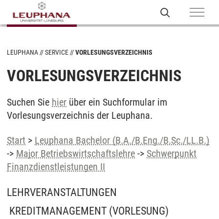
LEUPHANA
SERVICE
VORLESUNGSVERZEICHNIS
VORLESUNGSVERZEICHNIS
Suchen Sie
hier
über ein Suchformular im
Vorlesungsverzeichnis der Leuphana.
Start
>
Leuphana Bachelor (B.A./B.Eng./B.Sc./LL.B.)
->
Major Betriebswirtschaftslehre
->
Schwerpunkt
Finanzdienstleistungen II
LEHRVERANSTALTUNGEN
KREDITMANAGEMENT
(VORLESUNG)