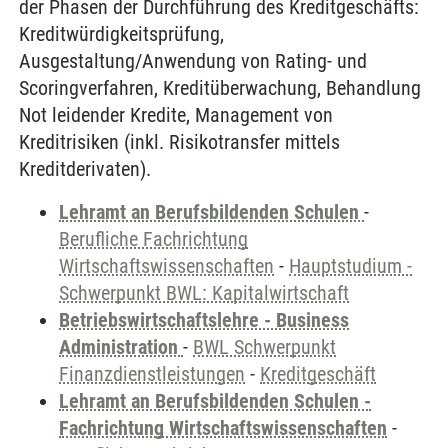
der Phasen der Durchführung des Kreditgeschäfts:
Kreditwürdigkeitsprüfung,
Ausgestaltung/Anwendung von Rating- und
Scoringverfahren, Kreditüberwachung, Behandlung
Not leidender Kredite, Management von
Kreditrisiken (inkl. Risikotransfer mittels
Kreditderivaten).
Lehramt an Berufsbildenden Schulen
-
Berufliche Fachrichtung
Wirtschaftswissenschaften
-
Hauptstudium -
Schwerpunkt BWL: Kapitalwirtschaft
Betriebswirtschaftslehre - Business
Administration
-
BWL Schwerpunkt
Finanzdienstleistungen
-
Kreditgeschäft
Lehramt an Berufsbildenden Schulen -
Fachrichtung Wirtschaftswissenschaften
-