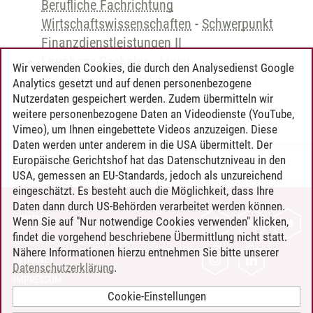
Berufliche Fachrichtung
Wirtschaftswissenschaften
-
Schwerpunkt
Finanzdienstleistungen II
Leuphana Bachelor
-
Major
Wir verwenden Cookies, die durch den Analysedienst Google
Betriebswirtschaftslehre
-
Schwerpunkt
Analytics gesetzt und auf denen personenbezogene
Finanzdienstleistungen II
Nutzerdaten gespeichert werden. Zudem übermitteln wir
weitere personenbezogene Daten an Videodienste (YouTube,
Vimeo), um Ihnen eingebettete Videos anzuzeigen. Diese
Daten werden unter anderem in die USA übermittelt. Der
Europäische Gerichtshof hat das Datenschutzniveau in den
Timo Leder
/
30.06.2024
USA, gemessen an EU-Standards, jedoch als unzureichend
eingeschätzt. Es besteht auch die Möglichkeit, dass Ihre
Daten dann durch US-Behörden verarbeitet werden können.
KONTAKT
Wenn Sie auf "Nur notwendige Cookies verwenden" klicken,
findet die vorgehend beschriebene Übermittlung nicht statt.
LEUPHANA ALS ARBEITGEBER
Nähere Informationen hierzu entnehmen Sie bitte unserer
INTRANET
Datenschutzerklärung
.
IMPRESSUM
Cookie-Einstellungen
DATENSCHUTZ