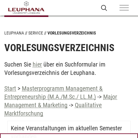
LEUPHANA
SERVICE
VORLESUNGSVERZEICHNIS
VORLESUNGSVERZEICHNIS
Suchen Sie
hier
über ein Suchformular im
Vorlesungsverzeichnis der Leuphana.
Start
>
Masterprogramm Management &
Entrepreneurship (M.A./M.Sc./ LL.M.)
->
Major
Management & Marketing
->
Qualitative
Marktforschung
Keine Veranstaltungen im aktuellen Semester
vorhanden