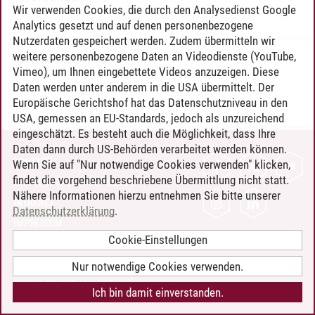
Wir verwenden Cookies, die durch den Analysedienst Google
Analytics gesetzt und auf denen personenbezogene
Nutzerdaten gespeichert werden. Zudem übermitteln wir
weitere personenbezogene Daten an Videodienste (YouTube,
Timo Leder
/
30.06.2024
Vimeo), um Ihnen eingebettete Videos anzuzeigen. Diese
Daten werden unter anderem in die USA übermittelt. Der
Europäische Gerichtshof hat das Datenschutzniveau in den
USA, gemessen an EU-Standards, jedoch als unzureichend
eingeschätzt. Es besteht auch die Möglichkeit, dass Ihre
Daten dann durch US-Behörden verarbeitet werden können.
KONTAKT
Wenn Sie auf "Nur notwendige Cookies verwenden" klicken,
findet die vorgehend beschriebene Übermittlung nicht statt.
LEUPHANA ALS ARBEITGEBER
Nähere Informationen hierzu entnehmen Sie bitte unserer
INTRANET
Datenschutzerklärung
.
IMPRESSUM
Cookie-Einstellungen
DATENSCHUTZ
BARRIEREFREIHEIT
Nur notwendige Cookies verwenden.
COOKIE-EINSTELLUNGEN
Ich bin damit einverstanden.