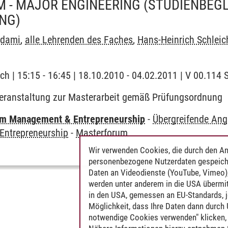
 - MAJOR ENGINEERING
(STUDIENBEG
NG)
Adami
,
alle Lehrenden des Faches
,
Hans-Heinrich Schleic
ch | 15:15 - 16:45 | 18.10.2010 - 04.02.2011 | V 00.11
eranstaltung zur Masterarbeit gemäß Prüfungsordnung
m Management & Entrepreneurship
-
Übergreifende An
ntrepreneurship
-
Masterforum
Wir verwenden Cookies, die durch den An
personenbezogene Nutzerdaten gespeich
Daten an Videodienste (YouTube, Vimeo),
werden unter anderem in die USA übermit
in den USA, gemessen an EU-Standards, j
Möglichkeit, dass Ihre Daten dann durch
notwendige Cookies verwenden" klicken, f