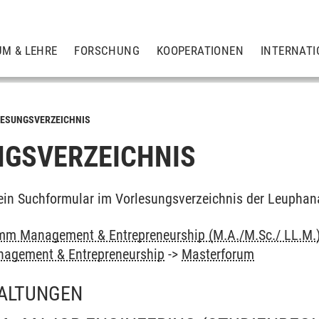
UM & LEHRE
FORSCHUNG
KOOPERATIONEN
INTERNATI
ESUNGSVERZEICHNIS
GSVERZEICHNIS
ein Suchformular im Vorlesungsverzeichnis der Leuphan
mm Management & Entrepreneurship (M.A./M.Sc./ LL.M.
agement & Entrepreneurship
->
Masterforum
ALTUNGEN