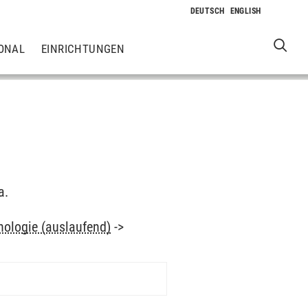
ONAL
EINRICHTUNGEN
a.
hologie (auslaufend)
->