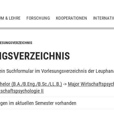
UM & LEHRE
FORSCHUNG
KOOPERATIONEN
INTERNATI
ESUNGSVERZEICHNIS
GSVERZEICHNIS
ein Suchformular im Vorlesungsverzeichnis der Leuphan
elor (B.A./B.Eng./B.Sc./LL.B.)
->
Major Wirtschaftspsyc
tschaftspsychologie II
ngen im aktuellen Semester vorhanden