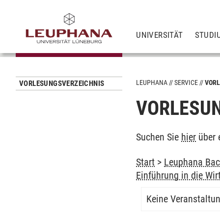
UNIVERSITÄT
STUDI
LEUPHANA
SERVICE
VORL
VORLESUNGSVERZEICHNIS
VORLESUN
Suchen Sie
hier
über 
Start
>
Leuphana Bach
Einführung in die Wir
Keine Veranstaltu