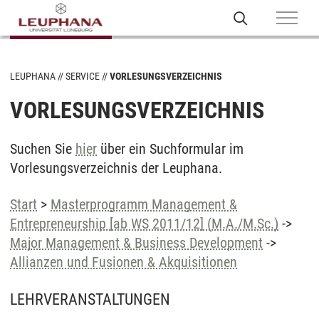
LEUPHANA
SERVICE
VORLESUNGSVERZEICHNIS
VORLESUNGSVERZEICHNIS
Suchen Sie
hier
über ein Suchformular im
Vorlesungsverzeichnis der Leuphana.
Start
>
Masterprogramm Management &
Entrepreneurship [ab WS 2011/12] (M.A./M.Sc.)
->
Major Management & Business Development
->
Allianzen und Fusionen & Akquisitionen
LEHRVERANSTALTUNGEN