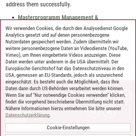
address them successfully.
Masterprogramm Management &
Entrepreneurship [ab WS 2011/12]
-
Major
Wir verwenden Cookies, die durch den Analysedienst Google
Management & Business Development
-
Analytics gesetzt und auf denen personenbezogene
Allianzen und Fusionen & Akquisitionen
Nutzerdaten gespeichert werden. Zudem übermitteln wir
weitere personenbezogene Daten an Videodienste (YouTube,
Vimeo), um Ihnen eingebettete Videos anzuzeigen. Diese
Daten werden unter anderem in die USA übermittelt. Der
Europäische Gerichtshof hat das Datenschutzniveau in den
Timo Leder
/
30.06.2024
USA, gemessen an EU-Standards, jedoch als unzureichend
eingeschätzt. Es besteht auch die Möglichkeit, dass Ihre
Daten dann durch US-Behörden verarbeitet werden können.
KONTAKT
Wenn Sie auf "Nur notwendige Cookies verwenden" klicken,
findet die vorgehend beschriebene Übermittlung nicht statt.
LEUPHANA ALS ARBEITGEBER
Nähere Informationen hierzu entnehmen Sie bitte unserer
INTRANET
Datenschutzerklärung
.
IMPRESSUM
Cookie-Einstellungen
DATENSCHUTZ