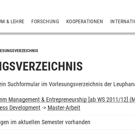
UM & LEHRE
FORSCHUNG
KOOPERATIONEN
INTERNATI
ESUNGSVERZEICHNIS
GSVERZEICHNIS
ein Suchformular im Vorlesungsverzeichnis der Leuphan
mm Management & Entrepreneurship [ab WS 2011/12] (M
ess Development
->
Master-Arbeit
ngen im aktuellen Semester vorhanden