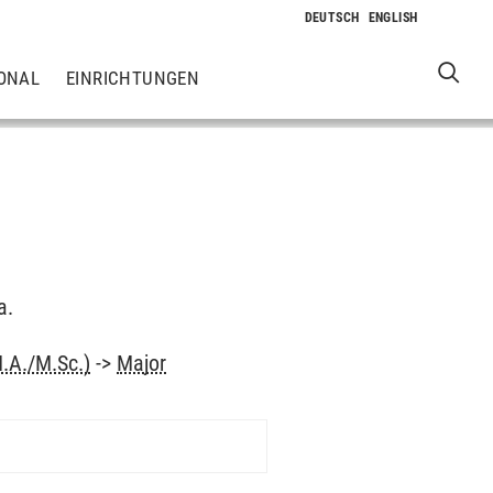
ONAL
EINRICHTUNGEN
a.
.A./M.Sc.)
->
Major