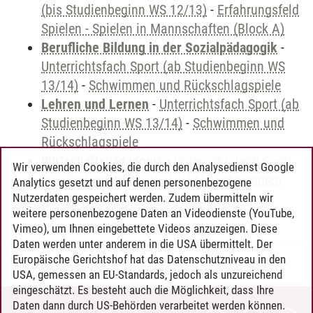
(bis Studienbeginn WS 12/13)
-
Erfahrungsfeld
Spielen - Spielen in Mannschaften (Block A)
Berufliche Bildung in der Sozialpädagogik
-
Unterrichtsfach Sport (ab Studienbeginn WS
13/14)
-
Schwimmen und Rückschlagspiele
Lehren und Lernen
-
Unterrichtsfach Sport (ab
Studienbeginn WS 13/14)
-
Schwimmen und
Rückschlagspiele
Wirtschaftspädagogik
-
Unterrichtsfach Sport
Wir verwenden Cookies, die durch den Analysedienst Google
(ab Studienbeginn WS 13/14)
-
Schwimmen
Analytics gesetzt und auf denen personenbezogene
und Rückschlagspiele
Nutzerdaten gespeichert werden. Zudem übermitteln wir
weitere personenbezogene Daten an Videodienste (YouTube,
Vimeo), um Ihnen eingebettete Videos anzuzeigen. Diese
Daten werden unter anderem in die USA übermittelt. Der
Europäische Gerichtshof hat das Datenschutzniveau in den
Timo Leder
/
30.06.2024
USA, gemessen an EU-Standards, jedoch als unzureichend
eingeschätzt. Es besteht auch die Möglichkeit, dass Ihre
Daten dann durch US-Behörden verarbeitet werden können.