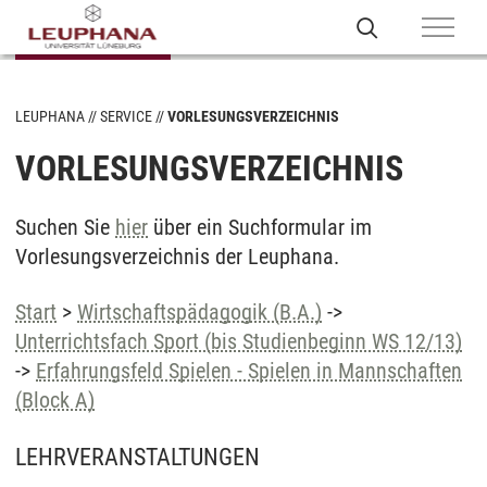
LEUPHANA
SERVICE
VORLESUNGSVERZEICHNIS
VORLESUNGSVERZEICHNIS
Suchen Sie
hier
über ein Suchformular im
Vorlesungsverzeichnis der Leuphana.
Start
>
Wirtschaftspädagogik (B.A.)
->
Unterrichtsfach Sport (bis Studienbeginn WS 12/13)
->
Erfahrungsfeld Spielen - Spielen in Mannschaften
(Block A)
LEHRVERANSTALTUNGEN