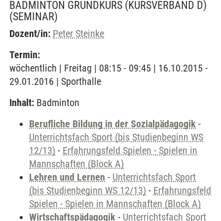
BADMINTON GRUNDKURS (KURSVERBAND D)
(SEMINAR)
Dozent/in:
Peter Steinke
Termin:
wöchentlich | Freitag | 08:15 - 09:45 | 16.10.2015 -
29.01.2016 | Sporthalle
Inhalt:
Badminton
Berufliche Bildung in der Sozialpädagogik
-
Unterrichtsfach Sport (bis Studienbeginn WS
12/13)
-
Erfahrungsfeld Spielen - Spielen in
Mannschaften (Block A)
Lehren und Lernen
-
Unterrichtsfach Sport
(bis Studienbeginn WS 12/13)
-
Erfahrungsfeld
Spielen - Spielen in Mannschaften (Block A)
Wirtschaftspädagogik
-
Unterrichtsfach Sport