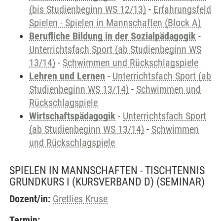
(bis Studienbeginn WS 12/13)
-
Erfahrungsfeld
Spielen - Spielen in Mannschaften (Block A)
Berufliche Bildung in der Sozialpädagogik
-
Unterrichtsfach Sport (ab Studienbeginn WS
13/14)
-
Schwimmen und Rückschlagspiele
Lehren und Lernen
-
Unterrichtsfach Sport (ab
Studienbeginn WS 13/14)
-
Schwimmen und
Rückschlagspiele
Wirtschaftspädagogik
-
Unterrichtsfach Sport
(ab Studienbeginn WS 13/14)
-
Schwimmen
und Rückschlagspiele
SPIELEN IN MANNSCHAFTEN - TISCHTENNIS
GRUNDKURS I (KURSVERBAND D)
(SEMINAR)
Dozent/in:
Gretlies Kruse
Termin: