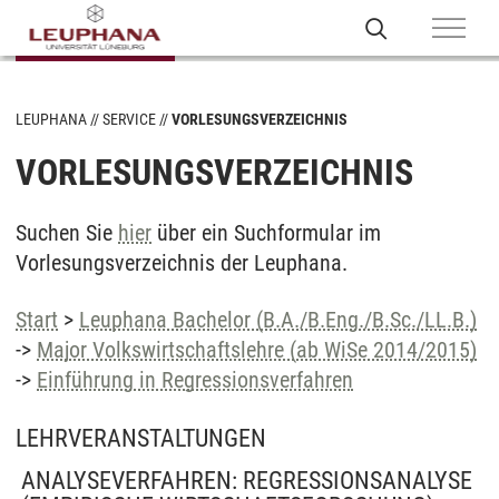
LEUPHANA
SERVICE
VORLESUNGSVERZEICHNIS
VORLESUNGSVERZEICHNIS
Suchen Sie
hier
über ein Suchformular im
Vorlesungsverzeichnis der Leuphana.
Start
>
Leuphana Bachelor (B.A./B.Eng./B.Sc./LL.B.)
->
Major Volkswirtschaftslehre (ab WiSe 2014/2015)
->
Einführung in Regressionsverfahren
LEHRVERANSTALTUNGEN
ANALYSEVERFAHREN: REGRESSIONSANALYSE