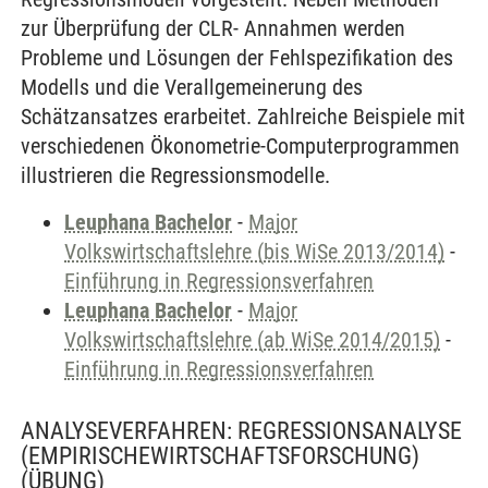
zur Überprüfung der CLR- Annahmen werden
Probleme und Lösungen der Fehlspezifikation des
Modells und die Verallgemeinerung des
Schätzansatzes erarbeitet. Zahlreiche Beispiele mit
verschiedenen Ökonometrie-Computerprogrammen
illustrieren die Regressionsmodelle.
Leuphana Bachelor
-
Major
Volkswirtschaftslehre (bis WiSe 2013/2014)
-
Einführung in Regressionsverfahren
Leuphana Bachelor
-
Major
Volkswirtschaftslehre (ab WiSe 2014/2015)
-
Einführung in Regressionsverfahren
ANALYSEVERFAHREN: REGRESSIONSANALYSE
(EMPIRISCHEWIRTSCHAFTSFORSCHUNG)
(ÜBUNG)