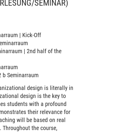
ORLESUNG/SEMINAR)
narraum | Kick-Off
 Seminarraum
minarraum | 2nd half of the
inarraum
02 b Seminarraum
zational design is literally in
zational design is the key to
des students with a profound
onstrates their relevance for
aching will be based on real
s. Throughout the course,