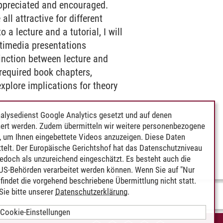
e appreciated and encouraged.
all attractive for different
 lecture and a tutorial, I will
ltimedia presentations
inction between lecture and
 required book chapters,
explore implications for theory
alysedienst Google Analytics gesetzt und auf denen
 & Business Development
-
ert werden. Zudem übermitteln wir weitere personenbezogene
 um Ihnen eingebettete Videos anzuzeigen. Diese Daten
rnehmenstheorie
telt. Der Europäische Gerichtshof hat das Datenschutzniveau
edoch als unzureichend eingeschätzt. Es besteht auch die
 US-Behörden verarbeitet werden können. Wenn Sie auf "Nur
indet die vorgehend beschriebene Übermittlung nicht statt.
ie bitte unserer
Datenschutzerklärung
.
Cookie-Einstellungen