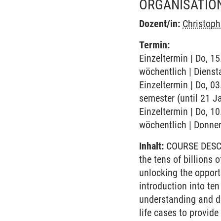
ORGANISATIO
Dozent/in:
Christoph
Termin:
Einzeltermin | Do, 1
wöchentlich | Dienst
Einzeltermin | Do, 0
semester (until 21 J
Einzeltermin | Do, 1
wöchentlich | Donner
Inhalt:
COURSE DESCRIP
the tens of billions 
unlocking the opport
introduction into te
understanding and de
life cases to provid