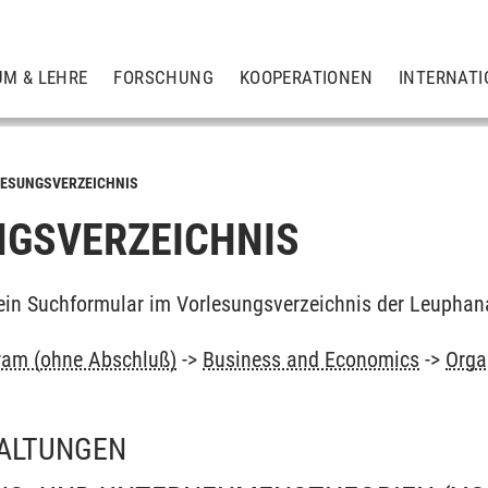
UM & LEHRE
FORSCHUNG
KOOPERATIONEN
INTERNATI
ESUNGSVERZEICHNIS
GSVERZEICHNIS
ein Suchformular im Vorlesungsverzeichnis der Leuphan
ram (ohne Abschluß)
->
Business and Economics
->
Orga
ALTUNGEN