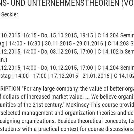
NS- UND UNTERNEHMENSTHEORIEN
(V
 Seckler
5.10.2015, 16:15 - Do, 15.10.2015, 19:15 | C 14.204 Semi
ag | 14:00 - 16:30 | 30.11.2015 - 29.01.2016 | C 14.203
3.12.2015, 14:00 - Do, 03.12.2015, 17:00 | C 14.102 b Se
an.)
0.12.2015, 14:00 - Do, 10.12.2015, 17:00 | C 14.204 Sem
stag | 14:00 - 17:00 | 17.12.2015 - 21.01.2016 | C 14.1
TION “For any large company, the value of better organi
of dollars of increased market value. ... We believe organi
unities of the 21st century.” McKinsey This course provi
n selected management and organization theories and dem
signing organizations. Besides theoretical concepts, te
e students with a practical context for course discussion