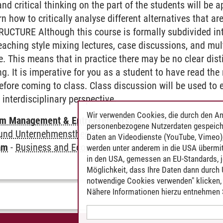
y, and critical thinking on the part of the students will b
 how to critically analyse different alternatives that are 
CTURE Although this course is formally subdivided into a
teaching style mixing lectures, case discussions, and mu
. This means that in practice there may be no clear dist
ng. It is imperative for you as a student to have read the
efore coming to class. Class discussion will be used to 
interdisciplinary perspective.
Wir verwenden Cookies, die durch den An
m Management & Entrepreneurship
-
Major Management
personenbezogene Nutzerdaten gespeich
 und Unternehmenstheorie
Daten an Videodienste (YouTube, Vimeo),
am
-
Business and Economics
-
Organisations- und Unte
werden unter anderem in die USA übermit
in den USA, gemessen an EU-Standards, j
Möglichkeit, dass Ihre Daten dann durch
notwendige Cookies verwenden" klicken, f
Nähere Informationen hierzu entnehmen S