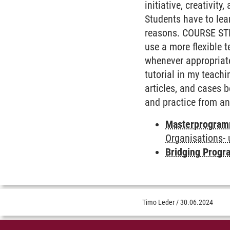
initiative, creativit
Students have to learn
reasons. COURSE STRU
use a more flexible 
whenever appropriate
tutorial in my teachi
articles, and cases b
and practice from an 
Masterprogram
Organisations-
Bridging Progr
Timo Leder
/
30.06.2024