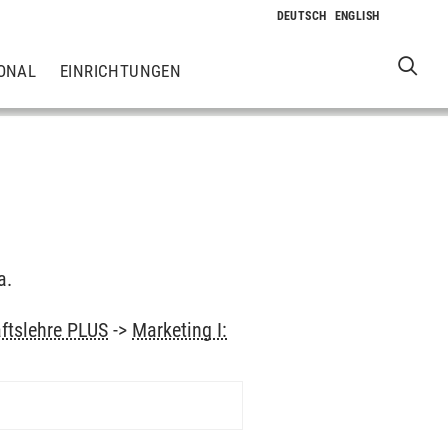
ONAL
EINRICHTUNGEN
a.
aftslehre PLUS
->
Marketing I: