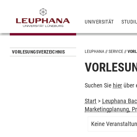
UNIVERSITÄT
STUDI
LEUPHANA
SERVICE
VORL
VORLESUNGSVERZEICHNIS
VORLESUN
Suchen Sie
hier
über 
Start
>
Leuphana Bach
Marketingplanung, 
Keine Veranstaltu