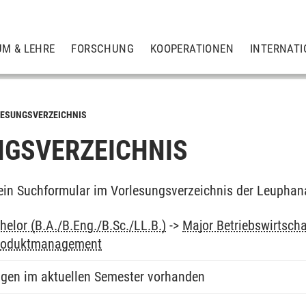
UM & LEHRE
FORSCHUNG
KOOPERATIONEN
INTERNATI
ESUNGSVERZEICHNIS
GSVERZEICHNIS
ein Suchformular im Vorlesungsverzeichnis der Leuphan
elor (B.A./B.Eng./B.Sc./LL.B.)
->
Major Betriebswirtsch
Produktmanagement
ngen im aktuellen Semester vorhanden