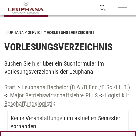
LEUPHANA
SERVICE
VORLESUNGSVERZEICHNIS
VORLESUNGSVERZEICHNIS
Suchen Sie
hier
über ein Suchformular im
Vorlesungsverzeichnis der Leuphana.
Start
>
Leuphana Bachelor (B.A./B.Eng./B.Sc./LL.B.)
->
Major Betriebswirtschaftslehre PLUS
->
Logistik I:
Beschaffungslogistik
Keine Veranstaltungen im aktuellen Semester
vorhanden