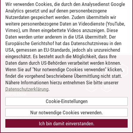
Wir verwenden Cookies, die durch den Analysedienst Google
Analytics gesetzt und auf denen personenbezogene
Nutzerdaten gespeichert werden. Zudem übermitteln wir
Timo Leder
/
30.06.2024
weitere personenbezogene Daten an Videodienste (YouTube,
Vimeo), um Ihnen eingebettete Videos anzuzeigen. Diese
Daten werden unter anderem in die USA übermittelt. Der
Europäische Gerichtshof hat das Datenschutzniveau in den
USA, gemessen an EU-Standards, jedoch als unzureichend
eingeschätzt. Es besteht auch die Möglichkeit, dass Ihre
Daten dann durch US-Behörden verarbeitet werden können.
KONTAKT
Wenn Sie auf "Nur notwendige Cookies verwenden" klicken,
findet die vorgehend beschriebene Übermittlung nicht statt.
LEUPHANA ALS ARBEITGEBER
Nähere Informationen hierzu entnehmen Sie bitte unserer
INTRANET
Datenschutzerklärung
.
IMPRESSUM
Cookie-Einstellungen
DATENSCHUTZ
BARRIEREFREIHEIT
Nur notwendige Cookies verwenden.
COOKIE-EINSTELLUNGEN
Ich bin damit einverstanden.