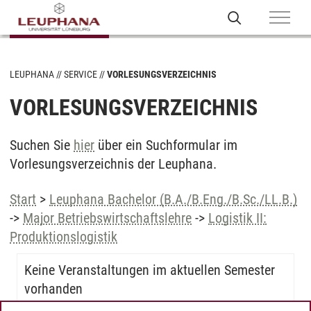
LEUPHANA
SERVICE
VORLESUNGSVERZEICHNIS
VORLESUNGSVERZEICHNIS
Suchen Sie
hier
über ein Suchformular im
Vorlesungsverzeichnis der Leuphana.
Start
>
Leuphana Bachelor (B.A./B.Eng./B.Sc./LL.B.)
->
Major Betriebswirtschaftslehre
->
Logistik II:
Produktionslogistik
Keine Veranstaltungen im aktuellen Semester
vorhanden