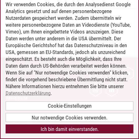
Wir verwenden Cookies, die durch den Analysedienst Google
Analytics gesetzt und auf denen personenbezogene
Nutzerdaten gespeichert werden. Zudem übermitteln wir
Timo Leder
/
30.06.2024
weitere personenbezogene Daten an Videodienste (YouTube,
Vimeo), um Ihnen eingebettete Videos anzuzeigen. Diese
Daten werden unter anderem in die USA übermittelt. Der
Europäische Gerichtshof hat das Datenschutzniveau in den
USA, gemessen an EU-Standards, jedoch als unzureichend
eingeschätzt. Es besteht auch die Möglichkeit, dass Ihre
Daten dann durch US-Behörden verarbeitet werden können.
KONTAKT
Wenn Sie auf "Nur notwendige Cookies verwenden" klicken,
findet die vorgehend beschriebene Übermittlung nicht statt.
LEUPHANA ALS ARBEITGEBER
Nähere Informationen hierzu entnehmen Sie bitte unserer
INTRANET
Datenschutzerklärung
.
IMPRESSUM
Cookie-Einstellungen
DATENSCHUTZ
BARRIEREFREIHEIT
Nur notwendige Cookies verwenden.
COOKIE-EINSTELLUNGEN
Ich bin damit einverstanden.