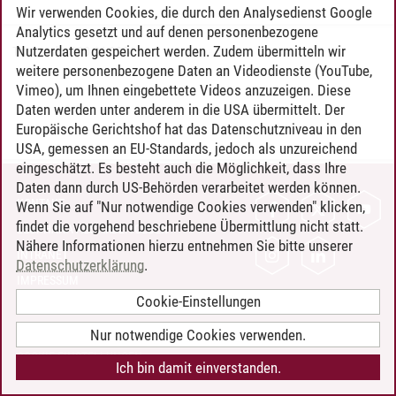
Wir verwenden Cookies, die durch den Analysedienst Google
Analytics gesetzt und auf denen personenbezogene
Nutzerdaten gespeichert werden. Zudem übermitteln wir
Timo Leder
/
30.06.2024
weitere personenbezogene Daten an Videodienste (YouTube,
Vimeo), um Ihnen eingebettete Videos anzuzeigen. Diese
Daten werden unter anderem in die USA übermittelt. Der
Europäische Gerichtshof hat das Datenschutzniveau in den
USA, gemessen an EU-Standards, jedoch als unzureichend
eingeschätzt. Es besteht auch die Möglichkeit, dass Ihre
Daten dann durch US-Behörden verarbeitet werden können.
KONTAKT
Wenn Sie auf "Nur notwendige Cookies verwenden" klicken,
findet die vorgehend beschriebene Übermittlung nicht statt.
LEUPHANA ALS ARBEITGEBER
Nähere Informationen hierzu entnehmen Sie bitte unserer
INTRANET
Datenschutzerklärung
.
IMPRESSUM
Cookie-Einstellungen
DATENSCHUTZ
BARRIEREFREIHEIT
Nur notwendige Cookies verwenden.
COOKIE-EINSTELLUNGEN
Ich bin damit einverstanden.