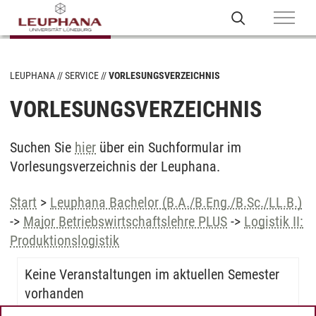
LEUPHANA
SERVICE
VORLESUNGSVERZEICHNIS
VORLESUNGSVERZEICHNIS
Suchen Sie
hier
über ein Suchformular im
Vorlesungsverzeichnis der Leuphana.
Start
>
Leuphana Bachelor (B.A./B.Eng./B.Sc./LL.B.)
->
Major Betriebswirtschaftslehre PLUS
->
Logistik II:
Produktionslogistik
Keine Veranstaltungen im aktuellen Semester
vorhanden