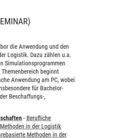
SEMINAR)
Labor die Anwendung und den
r Logistik. Dazu zählen u.a.
von Simulationsprogrammen
er Themenbereich beginnt
ktische Anwendung am PC, wobei
insbesondere für Bachelor-
der Beschaffungs-,
nschaften
-
Berufliche
 Methoden in der Logistik
arebasierte Methoden in der