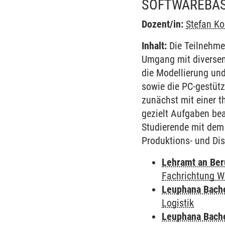
SOFTWAREBASI
Dozent/in:
Stefan K
Inhalt:
Die Teilnehme
Umgang mit diversen
die Modellierung un
sowie die PC-gestüt
zunächst mit einer 
gezielt Aufgaben bea
Studierende mit dem 
Produktions- und Dis
Lehramt an Ber
Fachrichtung W
Leuphana Bach
Logistik
Leuphana Bach