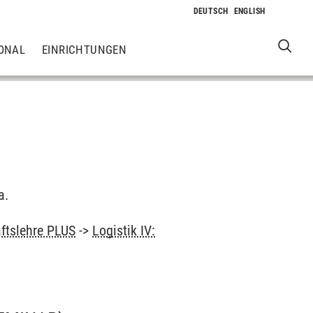
ONAL
EINRICHTUNGEN
a.
aftslehre PLUS
->
Logistik IV: