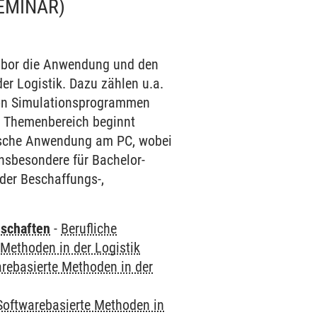
EMINAR)
Labor die Anwendung und den
r Logistik. Dazu zählen u.a.
von Simulationsprogrammen
er Themenbereich beginnt
ktische Anwendung am PC, wobei
insbesondere für Bachelor-
der Beschaffungs-,
nschaften
-
Berufliche
 Methoden in der Logistik
arebasierte Methoden in der
 Softwarebasierte Methoden in