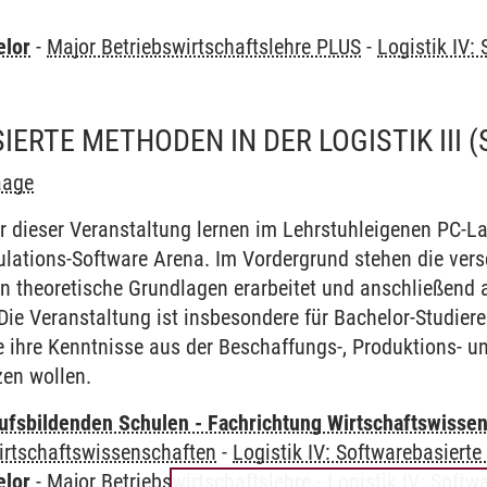
elor
-
Major Betriebswirtschaftslehre PLUS
-
Logistik IV:
ERTE METHODEN IN DER LOGISTIK III
(
aage
r dieser Veranstaltung lernen im Lehrstuhleigenen PC-
lations-Software Arena. Im Vordergrund stehen die ver
n theoretische Grundlagen erarbeitet und anschließend 
ie Veranstaltung ist insbesondere für Bachelor-Studie
ie ihre Kenntnisse aus der Beschaffungs-, Produktions- un
zen wollen.
ufsbildenden Schulen - Fachrichtung Wirtschaftswisse
irtschaftswissenschaften
-
Logistik IV: Softwarebasierte
elor
-
Major Betriebswirtschaftslehre
-
Logistik IV: Softw