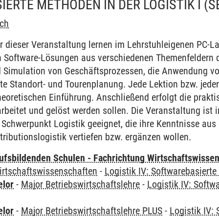
ERTE METHODEN IN DER LOGISTIK I
(S
och
r dieser Veranstaltung lernen im Lehrstuhleigenen PC-
 Software-Lösungen aus verschiedenen Themenfeldern de
d Simulation von Geschäftsprozessen, die Anwendung 
zte Standort- und Tourenplanung. Jede Lektion bzw. jed
theoretischen Einführung. Anschließend erfolgt die pra
rbeitet und gelöst werden sollen. Die Veranstaltung ist 
Schwerpunkt Logistik geeignet, die ihre Kenntnisse aus 
tributionslogistik vertiefen bzw. ergänzen wollen.
ufsbildenden Schulen - Fachrichtung Wirtschaftswisse
irtschaftswissenschaften
-
Logistik IV: Softwarebasierte
elor
-
Major Betriebswirtschaftslehre
-
Logistik IV: Softw
elor
-
Major Betriebswirtschaftslehre PLUS
-
Logistik IV: