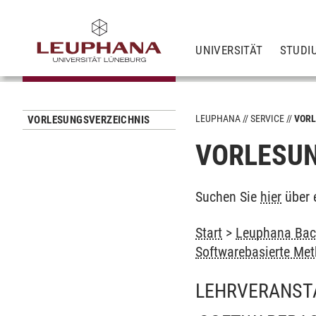
UNIVERSITÄT
STUDI
LEUPHANA
SERVICE
VORL
VORLESUNGSVERZEICHNIS
VORLESUN
Suchen Sie
hier
über 
Start
>
Leuphana Bach
Softwarebasierte Met
LEHRVERANST