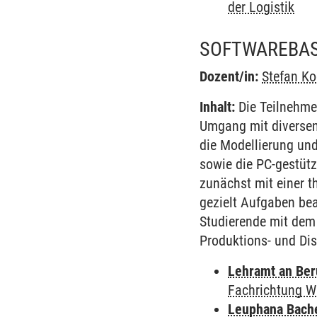
der Logistik
SOFTWAREBASI
Dozent/in:
Stefan K
Inhalt:
Die Teilnehme
Umgang mit diversen
die Modellierung un
sowie die PC-gestüt
zunächst mit einer 
gezielt Aufgaben bea
Studierende mit dem 
Produktions- und Dis
Lehramt an Ber
Fachrichtung W
Leuphana Bach