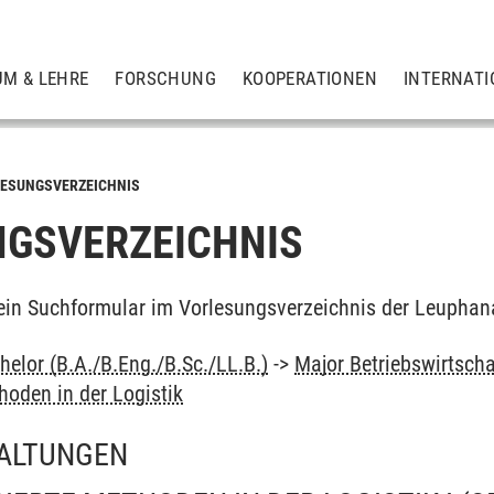
UM & LEHRE
FORSCHUNG
KOOPERATIONEN
INTERNATI
ESUNGSVERZEICHNIS
GSVERZEICHNIS
ein Suchformular im Vorlesungsverzeichnis der Leuphan
elor (B.A./B.Eng./B.Sc./LL.B.)
->
Major Betriebswirtsch
hoden in der Logistik
ALTUNGEN