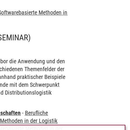
 Softwarebasierte Methoden in
SEMINAR)
Labor die Anwendung und den
schiedenen Themenfelder der
anhand praktischer Beispiele
rende mit dem Schwerpunkt
d Distributionslogistik
nschaften
-
Berufliche
 Methoden in der Logistik
arebasierte Methoden in der