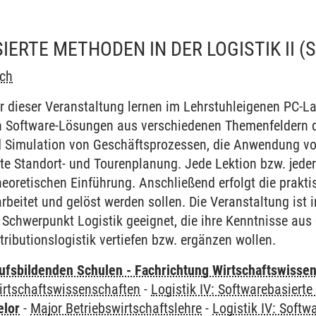
ERTE METHODEN IN DER LOGISTIK II
(
och
r dieser Veranstaltung lernen im Lehrstuhleigenen PC-
 Software-Lösungen aus verschiedenen Themenfeldern de
d Simulation von Geschäftsprozessen, die Anwendung 
zte Standort- und Tourenplanung. Jede Lektion bzw. jed
theoretischen Einführung. Anschließend erfolgt die pra
rbeitet und gelöst werden sollen. Die Veranstaltung ist 
Schwerpunkt Logistik geeignet, die ihre Kenntnisse aus 
tributionslogistik vertiefen bzw. ergänzen wollen.
ufsbildenden Schulen - Fachrichtung Wirtschaftswisse
irtschaftswissenschaften
-
Logistik IV: Softwarebasierte
elor
-
Major Betriebswirtschaftslehre
-
Logistik IV: Softw