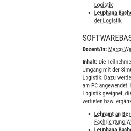
Logistik
Leuphana Bach
der Logistik
SOFTWAREBASI
Dozent/in:
Marco W
Inhalt:
Die Teilnehme
Umgang mit der Simu
Logistik. Dazu werde
am PC angewendet. D
Logistik geeignet, d
vertiefen bzw. ergän
Lehramt an Ber
Fachrichtung W
Leuphana Bach