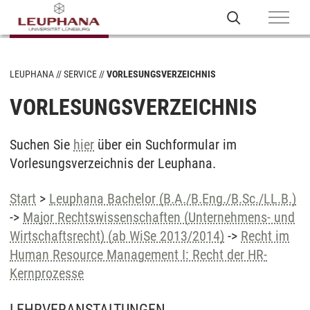
LEUPHANA
SERVICE
VORLESUNGSVERZEICHNIS
VORLESUNGSVERZEICHNIS
Suchen Sie
hier
über ein Suchformular im
Vorlesungsverzeichnis der Leuphana.
Start
>
Leuphana Bachelor (B.A./B.Eng./B.Sc./LL.B.)
->
Major Rechtswissenschaften (Unternehmens- und
Wirtschaftsrecht) (ab WiSe 2013/2014)
->
Recht im
Human Resource Management I: Recht der HR-
Kernprozesse
LEHRVERANSTALTUNGEN