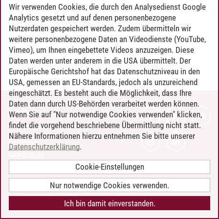
Wir verwenden Cookies, die durch den Analysedienst Google
Analytics gesetzt und auf denen personenbezogene
Nutzerdaten gespeichert werden. Zudem übermitteln wir
Timo Leder
/
30.06.2024
weitere personenbezogene Daten an Videodienste (YouTube,
Vimeo), um Ihnen eingebettete Videos anzuzeigen. Diese
Daten werden unter anderem in die USA übermittelt. Der
Europäische Gerichtshof hat das Datenschutzniveau in den
USA, gemessen an EU-Standards, jedoch als unzureichend
eingeschätzt. Es besteht auch die Möglichkeit, dass Ihre
Daten dann durch US-Behörden verarbeitet werden können.
KONTAKT
Wenn Sie auf "Nur notwendige Cookies verwenden" klicken,
findet die vorgehend beschriebene Übermittlung nicht statt.
LEUPHANA ALS ARBEITGEBER
Nähere Informationen hierzu entnehmen Sie bitte unserer
INTRANET
Datenschutzerklärung
.
IMPRESSUM
Cookie-Einstellungen
DATENSCHUTZ
BARRIEREFREIHEIT
Nur notwendige Cookies verwenden.
COOKIE-EINSTELLUNGEN
Ich bin damit einverstanden.