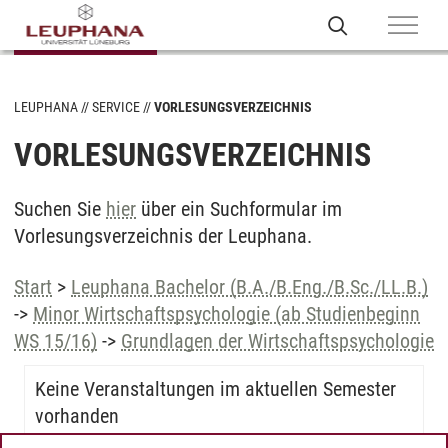
LEUPHANA
SERVICE
VORLESUNGSVERZEICHNIS
VORLESUNGSVERZEICHNIS
Suchen Sie
hier
über ein Suchformular im
Vorlesungsverzeichnis der Leuphana.
Start
>
Leuphana Bachelor (B.A./B.Eng./B.Sc./LL.B.)
->
Minor Wirtschaftspsychologie (ab Studienbeginn
WS 15/16)
->
Grundlagen der Wirtschaftspsychologie
Keine Veranstaltungen im aktuellen Semester
vorhanden