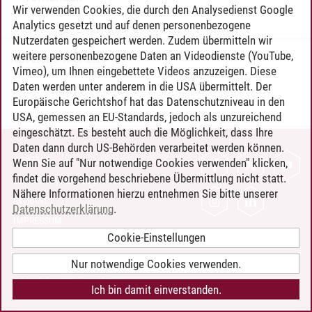
Wir verwenden Cookies, die durch den Analysedienst Google
Analytics gesetzt und auf denen personenbezogene
Nutzerdaten gespeichert werden. Zudem übermitteln wir
weitere personenbezogene Daten an Videodienste (YouTube,
Timo Leder
/
30.06.2024
Vimeo), um Ihnen eingebettete Videos anzuzeigen. Diese
Daten werden unter anderem in die USA übermittelt. Der
Europäische Gerichtshof hat das Datenschutzniveau in den
USA, gemessen an EU-Standards, jedoch als unzureichend
eingeschätzt. Es besteht auch die Möglichkeit, dass Ihre
Daten dann durch US-Behörden verarbeitet werden können.
KONTAKT
Wenn Sie auf "Nur notwendige Cookies verwenden" klicken,
findet die vorgehend beschriebene Übermittlung nicht statt.
LEUPHANA ALS ARBEITGEBER
Nähere Informationen hierzu entnehmen Sie bitte unserer
INTRANET
Datenschutzerklärung
.
IMPRESSUM
Cookie-Einstellungen
DATENSCHUTZ
BARRIEREFREIHEIT
Nur notwendige Cookies verwenden.
COOKIE-EINSTELLUNGEN
Ich bin damit einverstanden.