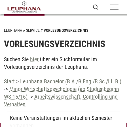
LEUPHANA
SERVICE
VORLESUNGSVERZEICHNIS
VORLESUNGSVERZEICHNIS
Suchen Sie
hier
über ein Suchformular im
Vorlesungsverzeichnis der Leuphana.
Start
>
Leuphana Bachelor (B.A./B.Eng./B.Sc./LL.B.)
->
Minor Wirtschaftspsychologie (ab Studienbeginn
WS 15/16)
->
Arbeitswissenschaft, Controlling und
Verhalten
Keine Veranstaltungen im aktuellen Semester
vorhanden