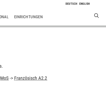
ONAL
EINRICHTUNGEN
a.
ZeMoS
->
Französisch A2.2