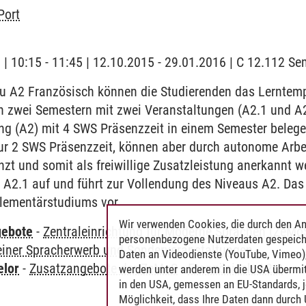
Port
g | 10:15 - 11:45 | 12.10.2015 - 29.01.2016 | C 12.112 S
u A2 Französisch können die Studierenden das Lerntemp
n zwei Semestern mit zwei Veranstaltungen (A2.1 und A2
ng (A2) mit 4 SWS Präsenzzeit in einem Semester belege
ur 2 SWS Präsenzzeit, können aber durch autonome Arbei
t und somit als freiwillige Zusatzleistung anerkannt w
A2.1 auf und führt zur Vollendung des Niveaus A2. Das 
lementärstudiums vor.
Wir verwenden Cookies, die durch den An
gebote
-
Zentraleinrichtung für Moderne Sprachen (ZeMo
personenbezogene Nutzerdaten gespeich
einer Spracherwerb und Sonderveranstaltungen
Daten an Videodienste (YouTube, Vimeo),
elor
-
Zusatzangebote der ZeMoS
-
Französisch A2.2
werden unter anderem in die USA übermit
in den USA, gemessen an EU-Standards, j
Möglichkeit, dass Ihre Daten dann durch