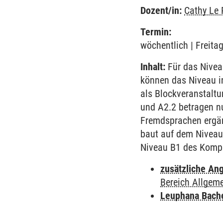
Dozent/in:
Cathy Le 
Termin:
wöchentlich | Freita
Inhalt:
Für das Nivea
können das Niveau i
als Blockveranstaltu
und A2.2 betragen n
Fremdsprachen ergänz
baut auf dem Niveau 
Niveau B1 des Komp
zusätzliche An
Bereich Allgem
Leuphana Bach