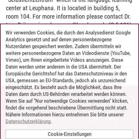
center at Leuphana. It is located in building 5,
room 104. For more information please contact Dr.
Ines Brünner ines.bruenner@leuphana.de (C 5.126).
Wir verwenden Cookies, die durch den Analysedienst Google
Leuphana Bachelor
-
Zusatzangebote der
Analytics gesetzt und auf denen personenbezogene
ZeMoS
-
Deutsch als Fremdsprache B1/B2
Nutzerdaten gespeichert werden. Zudem übermitteln wir
weitere personenbezogene Daten an Videodienste (YouTube,
Vimeo), um Ihnen eingebettete Videos anzuzeigen. Diese
Daten werden unter anderem in die USA übermittelt. Der
Europäische Gerichtshof hat das Datenschutzniveau in den
Timo Leder
/
30.06.2024
USA, gemessen an EU-Standards, jedoch als unzureichend
eingeschätzt. Es besteht auch die Möglichkeit, dass Ihre
Daten dann durch US-Behörden verarbeitet werden können.
KONTAKT
Wenn Sie auf "Nur notwendige Cookies verwenden" klicken,
findet die vorgehend beschriebene Übermittlung nicht statt.
LEUPHANA ALS ARBEITGEBER
Nähere Informationen hierzu entnehmen Sie bitte unserer
INTRANET
Datenschutzerklärung
.
IMPRESSUM
Cookie-Einstellungen
DATENSCHUTZ