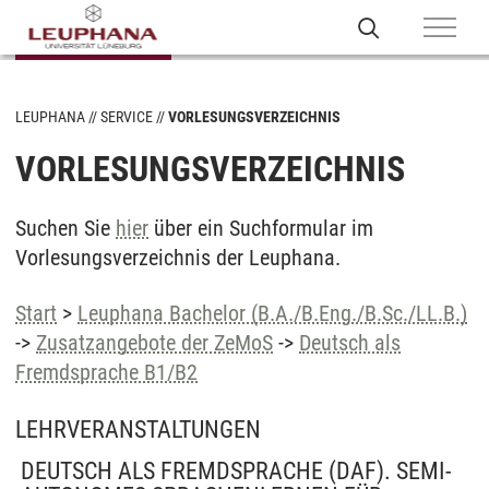
LEUPHANA
SERVICE
VORLESUNGSVERZEICHNIS
VORLESUNGSVERZEICHNIS
Suchen Sie
hier
über ein Suchformular im
Vorlesungsverzeichnis der Leuphana.
Start
>
Leuphana Bachelor (B.A./B.Eng./B.Sc./LL.B.)
->
Zusatzangebote der ZeMoS
->
Deutsch als
Fremdsprache B1/B2
LEHRVERANSTALTUNGEN
DEUTSCH ALS FREMDSPRACHE (DAF). SEMI-