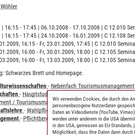
 Wöhler
g | 16:15 - 17:45 | 06.10.2008 - 17.10.2008 | C 12.010 S
g | 16:15 - 17:45 | 24.10.2008 - 16.01.2009 | C 12.108 S
3.01.2009, 16:15 - Fr, 23.01.2009, 17:45 | C 12.010 Semi
0.01.2009, 16:00 - Fr, 30.01.2009, 18:00 | C 12.105 Semin
3.03.2009, 16:00 - Fr, 13.03.2009, 18:00 | C 12.105 Semi
g: Schwarzes Brett und Homepage.
lturwissenschaften
-
Nebenfach Tourismusmanagement
chaften
-
Hauptstudium - Wahlpflichtfächer
-
78000 Umw
Wir verwenden Cookies, die durch den An
ent / Tourismusmanagement (W5)
personenbezogene Nutzerdaten gespeich
haftslehre
-
Wahlpflichtfächer
-
Tourismusmanagement
Daten an Videodienste (YouTube, Vimeo),
agement
-
Pflichtbereich
-
Marketing-Mix im Tourismus
werden unter anderem in die USA übermit
in den USA, gemessen an EU-Standards, j
Möglichkeit, dass Ihre Daten dann durch