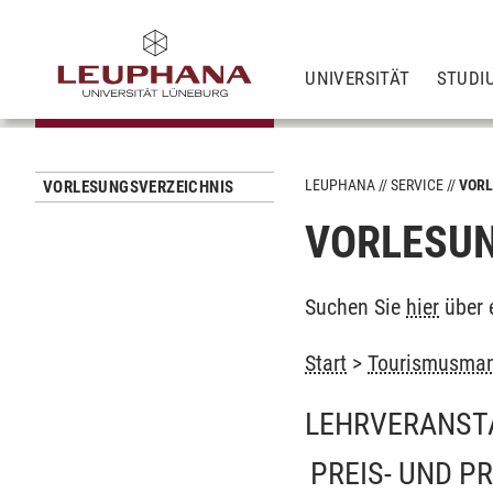
UNIVERSITÄT
STUDI
LEUPHANA
SERVICE
VORL
VORLESUNGSVERZEICHNIS
VORLESUN
Suchen Sie
hier
über 
Start
>
Tourismusman
LEHRVERANST
PREIS- UND P