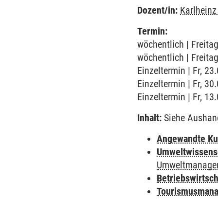
Dozent/in:
Karlheinz
Termin:
wöchentlich | Freita
wöchentlich | Freita
Einzeltermin | Fr, 2
Einzeltermin | Fr, 3
Einzeltermin | Fr, 1
Inhalt:
Siehe Aushan
Angewandte Ku
Umweltwissens
Umweltmanagem
Betriebswirtsc
Tourismusman