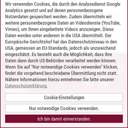
Wir verwenden Cookies, die durch den Analysedienst Google
Analytics gesetzt und auf denen personenbezogene
Nutzerdaten gespeichert werden. Zudem übermitteln wir
weitere personenbezogene Daten an Videodienste (YouTube,
Timo Leder
/
30.06.2024
Vimeo), um Ihnen eingebettete Videos anzuzeigen. Diese
Daten werden unter anderem in die USA übermittelt. Der
Europäische Gerichtshof hat das Datenschutzniveau in den
USA, gemessen an EU-Standards, jedoch als unzureichend
eingeschätzt. Es besteht auch die Möglichkeit, dass Ihre
Daten dann durch US-Behörden verarbeitet werden können.
KONTAKT
Wenn Sie auf "Nur notwendige Cookies verwenden" klicken,
findet die vorgehend beschriebene Übermittlung nicht statt.
LEUPHANA ALS ARBEITGEBER
Nähere Informationen hierzu entnehmen Sie bitte unserer
INTRANET
Datenschutzerklärung
.
IMPRESSUM
Cookie-Einstellungen
DATENSCHUTZ
BARRIEREFREIHEIT
Nur notwendige Cookies verwenden.
COOKIE-EINSTELLUNGEN
Ich bin damit einverstanden.