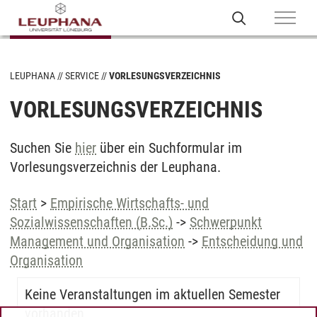
LEUPHANA
SERVICE
VORLESUNGSVERZEICHNIS
VORLESUNGSVERZEICHNIS
Suchen Sie
hier
über ein Suchformular im
Vorlesungsverzeichnis der Leuphana.
Start
>
Empirische Wirtschafts- und
Sozialwissenschaften (B.Sc.)
->
Schwerpunkt
Management und Organisation
->
Entscheidung und
Organisation
Keine Veranstaltungen im aktuellen Semester
vorhanden