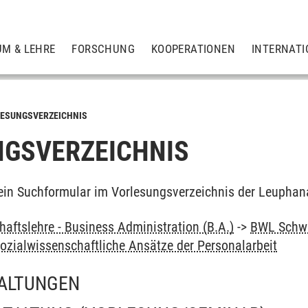
UM & LEHRE
FORSCHUNG
KOOPERATIONEN
INTERNATI
ESUNGSVERZEICHNIS
GSVERZEICHNIS
ein Suchformular im Vorlesungsverzeichnis der Leuphan
haftslehre - Business Administration (B.A.)
->
BWL Schwe
zialwissenschaftliche Ansätze der Personalarbeit
ALTUNGEN