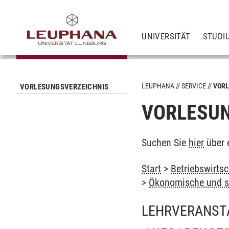
UNIVERSITÄT
STUDI
LEUPHANA
SERVICE
VORL
VORLESUNGSVERZEICHNIS
VORLESUN
Suchen Sie
hier
über 
Start
>
Betriebswirtsc
>
Ökonomische und so
LEHRVERANST