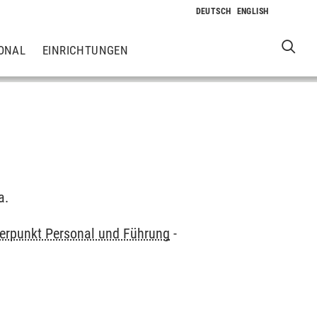
ONAL
EINRICHTUNGEN
a.
rpunkt Personal und Führung
-