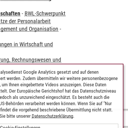
nschaften
-
BWL-Schwerpunkt
ze der Personalarbeit
gement und Organisation
-
ungen in Wirtschaft und
rung, Rechnungswesen und
alysedienst Google Analytics gesetzt und auf denen
ert werden. Zudem übermitteln wir weitere personenbezogene
 und
 um Ihnen eingebettete Videos anzuzeigen. Diese Daten
telt. Der Europäische Gerichtshof hat das Datenschutzniveau
edoch als unzureichend eingeschätzt. Es besteht auch die
 US-Behörden verarbeitet werden können. Wenn Sie auf "Nur
indet die vorgehend beschriebene Übermittlung nicht statt.
ie bitte unserer
Datenschutzerklärung
.
Cookie-Einstellungen