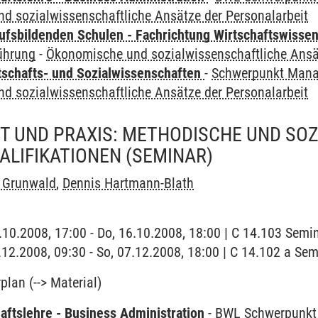
d sozialwissenschaftliche Ansätze der Personalarbeit
ufsbildenden Schulen - Fachrichtung Wirtschaftswisse
ührung
-
Ökonomische und sozialwissenschaftliche Ansät
tschafts- und Sozialwissenschaften
-
Schwerpunkt Mana
d sozialwissenschaftliche Ansätze der Personalarbeit
T UND PRAXIS: METHODISCHE UND SOZ
ALIFIKATIONEN
(SEMINAR)
 Grunwald
,
Dennis Hartmann-Blath
6.10.2008, 17:00 - Do, 16.10.2008, 18:00 | C 14.103 Semi
6.12.2008, 09:30 - So, 07.12.2008, 18:00 | C 14.102 a S
lan (--> Material)
aftslehre - Business Administration
-
BWL Schwerpunkt 