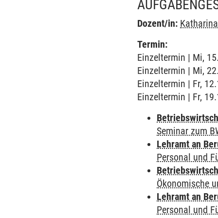
AUFGABENGE
Dozent/in:
Katharin
Termin:
Einzeltermin | Mi, 1
Einzeltermin | Mi, 2
Einzeltermin | Fr, 12
Einzeltermin | Fr, 19
Betriebswirtsch
Seminar zum B
Lehramt an Ber
Personal und F
Betriebswirtsch
Ökonomische un
Lehramt an Ber
Personal und F