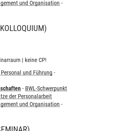
gement und Organisation
-
(KOLLOQUIUM)
inarraum | keine CP!
Personal und Führung
-
nschaften
-
BWL-Schwerpunkt
ze der Personalarbeit
gement und Organisation
-
SEMINAR)