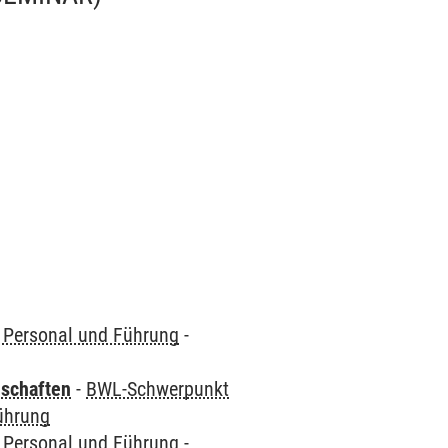
Personal und Führung
-
nschaften
-
BWL-Schwerpunkt
ührung
Personal und Führung
-