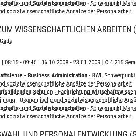
tschafts- und Sozialwissenschaften
-
Schwerpunkt Mana
d sozialwissenschaftliche Ansätze der Personalarbeit
ZUM WISSENSCHAFTLICHEN ARBEITEN
 Gade
g | 08:15 - 09:45 | 06.10.2008 - 23.01.2009 | C 4.215 Sem
aftslehre - Business Administration
-
BWL Schwerpunkt 
d sozialwissenschaftliche Ansätze der Personalarbeit
ufsbildenden Schulen - Fachrichtung Wirtschaftswisse
ührung
-
Ökonomische und sozialwissenschaftliche Ansät
tschafts- und Sozialwissenschaften
-
Schwerpunkt Mana
d sozialwissenschaftliche Ansätze der Personalarbeit
WAHL UND PERSONALENTWICKLUNG
(