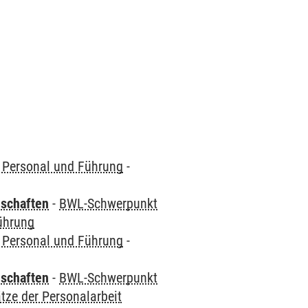
Personal und Führung
-
nschaften
-
BWL-Schwerpunkt
ührung
Personal und Führung
-
nschaften
-
BWL-Schwerpunkt
ze der Personalarbeit