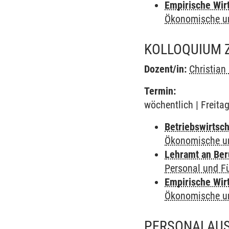
Empirische Wir
Ökonomische un
KOLLOQUIUM 
Dozent/in:
Christian
Termin:
wöchentlich | Freita
Betriebswirtsch
Ökonomische un
Lehramt an Ber
Personal und F
Empirische Wir
Ökonomische un
PERSONALAUS