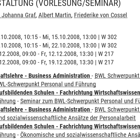
STALTUNG
(VORLESUNG/SEMINAR)
a Johanna Graf
,
Albert Martin
,
Friederike von Cossel
5.10.2008, 10:15 - Mi, 15.10.2008, 13:00 | W 302
2.10.2008, 10:15 - Mi, 22.10.2008, 13:00 | W 302
.12.2008, 09:00 - Fr, 12.12.2008, 13:30 | W 217
.12.2008, 09:00 - Fr, 19.12.2008, 13:30 | W 217
aftslehre - Business Administration
-
BWL Schwerpunkt 
WL-Schwerpunkt Personal und Führung
ufsbildenden Schulen - Fachrichtung Wirtschaftswisse
ührung
-
Seminar zum BWL-Schwerpunkt Personal und F
aftslehre - Business Administration
-
BWL Schwerpunkt 
d sozialwissenschaftliche Ansätze der Personalarbeit
ufsbildenden Schulen - Fachrichtung Wirtschaftswisse
ührung
-
Ökonomische und sozialwissenschaftliche Ansät