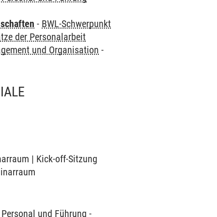
nschaften
-
BWL-Schwerpunkt
ze der Personalarbeit
gement und Organisation
-
IALE
narraum | Kick-off-Sitzung
eminarraum
Personal und Führung
-