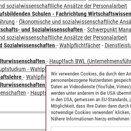
d sozialwissenschaftliche Ansätze der Personalarbeit
ufsbildenden Schulen - Fachrichtung Wirtschaftswisse
ührung
-
Ökonomische und sozialwissenschaftliche Ansät
tschafts- und Sozialwissenschaften
-
Schwerpunkt Mana
d sozialwissenschaftliche Ansätze der Personalarbeit
nd Sozialwissenschaften
-
Wahlpflichtfächer
-
Dienstleist
lturwissenschaften
-
Hauptfach BWL (Unternehmensfüh
uptstudium - Wahlpflichtbereich
Wir verwenden Cookies, die durch den An
haftslehre
-
Wahlpflichtfächer
-
Personal und Führung
personenbezogene Nutzerdaten gespeich
lturwissenschaften
-
Nebenfach Grundlagen der Rechts-
Daten an Videodienste (YouTube, Vimeo),
senschaften
-
Hauptstudium
werden unter anderem in die USA übermit
in den USA, gemessen an EU-Standards, j
Möglichkeit, dass Ihre Daten dann durch
notwendige Cookies verwenden" klicken, f
Nähere Informationen hierzu entnehmen S