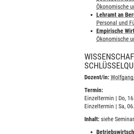
Ökonomische un
Lehramt an Ber
Personal und F
Empirische Wir
Ökonomische un
WISSENSCHAF
SCHLÜSSELQU
Dozent/in:
Wolfgang
Termin:
Einzeltermin | Do, 1
Einzeltermin | Sa, 0
Inhalt:
siehe Seminarp
Betriebswirtsch