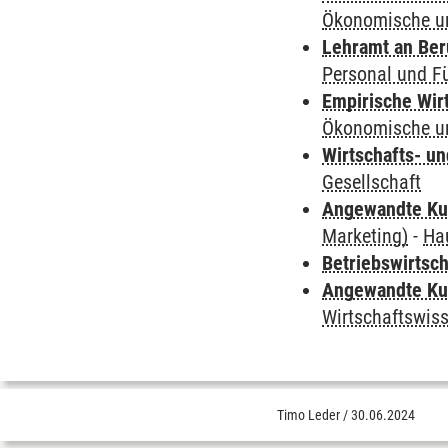
Ökonomische un
Lehramt an Ber
Personal und F
Empirische Wir
Ökonomische un
Wirtschafts- u
Gesellschaft
Angewandte Ku
Marketing)
-
Ha
Betriebswirtsc
Angewandte Ku
Wirtschaftswis
Timo Leder
/
30.06.2024