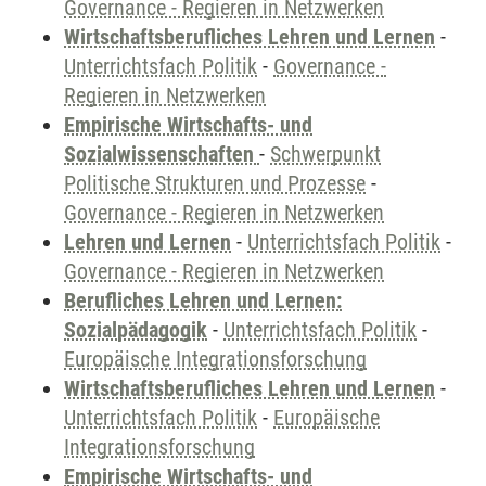
Governance - Regieren in Netzwerken
Wirtschaftsberufliches Lehren und Lernen
-
Unterrichtsfach Politik
-
Governance -
Regieren in Netzwerken
Empirische Wirtschafts- und
Sozialwissenschaften
-
Schwerpunkt
Politische Strukturen und Prozesse
-
Governance - Regieren in Netzwerken
Lehren und Lernen
-
Unterrichtsfach Politik
-
Governance - Regieren in Netzwerken
Berufliches Lehren und Lernen:
Sozialpädagogik
-
Unterrichtsfach Politik
-
Europäische Integrationsforschung
Wirtschaftsberufliches Lehren und Lernen
-
Unterrichtsfach Politik
-
Europäische
Integrationsforschung
Empirische Wirtschafts- und