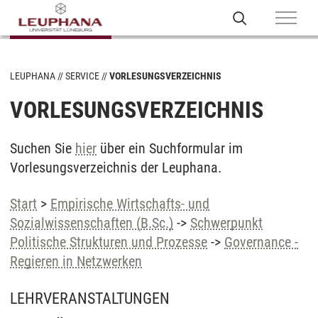
LEUPHANA
SERVICE
VORLESUNGSVERZEICHNIS
VORLESUNGSVERZEICHNIS
Suchen Sie
hier
über ein Suchformular im
Vorlesungsverzeichnis der Leuphana.
Start
>
Empirische Wirtschafts- und
Sozialwissenschaften (B.Sc.)
->
Schwerpunkt
Politische Strukturen und Prozesse
->
Governance -
Regieren in Netzwerken
LEHRVERANSTALTUNGEN