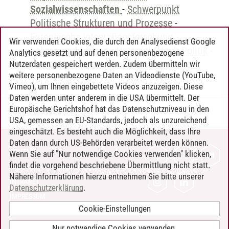
Sozialwissenschaften
-
Schwerpunkt
Politische Strukturen und Prozesse
-
Europäische Integrationsforschung
Wir verwenden Cookies, die durch den Analysedienst Google
Lehren und Lernen
-
Unterrichtsfach Politik
-
Analytics gesetzt und auf denen personenbezogene
Europäische Integrationsforschung
Nutzerdaten gespeichert werden. Zudem übermitteln wir
weitere personenbezogene Daten an Videodienste (YouTube,
Vimeo), um Ihnen eingebettete Videos anzuzeigen. Diese
Daten werden unter anderem in die USA übermittelt. Der
Europäische Gerichtshof hat das Datenschutzniveau in den
Timo Leder
/
30.06.2024
USA, gemessen an EU-Standards, jedoch als unzureichend
eingeschätzt. Es besteht auch die Möglichkeit, dass Ihre
Daten dann durch US-Behörden verarbeitet werden können.
KONTAKT
Wenn Sie auf "Nur notwendige Cookies verwenden" klicken,
findet die vorgehend beschriebene Übermittlung nicht statt.
LEUPHANA ALS ARBEITGEBER
Nähere Informationen hierzu entnehmen Sie bitte unserer
INTRANET
Datenschutzerklärung
.
IMPRESSUM
Cookie-Einstellungen
DATENSCHUTZ
BARRIEREFREIHEIT
Nur notwendige Cookies verwenden.