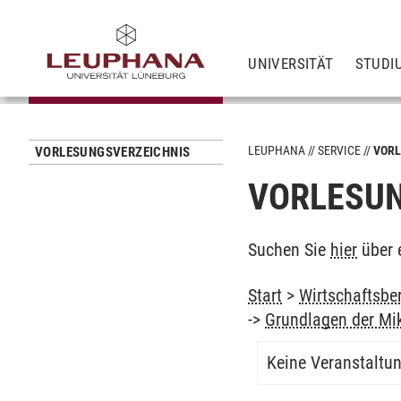
UNIVERSITÄT
STUDI
LEUPHANA
SERVICE
VORL
VORLESUNGSVERZEICHNIS
VORLESUN
Suchen Sie
hier
über 
Start
>
Wirtschaftsber
->
Grundlagen der Mi
Keine Veranstaltu