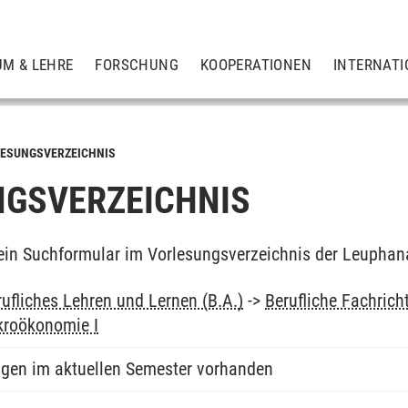
UM & LEHRE
FORSCHUNG
KOOPERATIONEN
INTERNATI
ESUNGSVERZEICHNIS
GSVERZEICHNIS
ein Suchformular im Vorlesungsverzeichnis der Leuphan
ufliches Lehren und Lernen (B.A.)
->
Berufliche Fachric
kroökonomie I
ngen im aktuellen Semester vorhanden