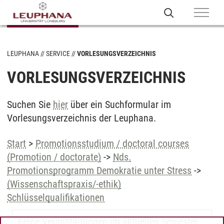
LEUPHANA
SERVICE
VORLESUNGSVERZEICHNIS
VORLESUNGSVERZEICHNIS
Suchen Sie
hier
über ein Suchformular im
Vorlesungsverzeichnis der Leuphana.
Start
>
Promotionsstudium / doctoral courses
(Promotion / doctorate)
->
Nds.
Promotionsprogramm Demokratie unter Stress
->
(Wissenschaftspraxis/-ethik)
Schlüsselqualifikationen
Keine Veranstaltungen im aktuellen Semester