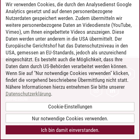
Wir verwenden Cookies, die durch den Analysedienst Google
vorhanden
Analytics gesetzt und auf denen personenbezogene
Nutzerdaten gespeichert werden. Zudem übermitteln wir
weitere personenbezogene Daten an Videodienste (YouTube,
Vimeo), um Ihnen eingebettete Videos anzuzeigen. Diese
Timo Leder
/
30.06.2024
Daten werden unter anderem in die USA übermittelt. Der
Europäische Gerichtshof hat das Datenschutzniveau in den
USA, gemessen an EU-Standards, jedoch als unzureichend
eingeschätzt. Es besteht auch die Möglichkeit, dass Ihre
Daten dann durch US-Behörden verarbeitet werden können.
KONTAKT
Wenn Sie auf "Nur notwendige Cookies verwenden" klicken,
findet die vorgehend beschriebene Übermittlung nicht statt.
LEUPHANA ALS ARBEITGEBER
Nähere Informationen hierzu entnehmen Sie bitte unserer
INTRANET
Datenschutzerklärung
.
IMPRESSUM
Cookie-Einstellungen
DATENSCHUTZ
BARRIEREFREIHEIT
Nur notwendige Cookies verwenden.
COOKIE-EINSTELLUNGEN
Ich bin damit einverstanden.