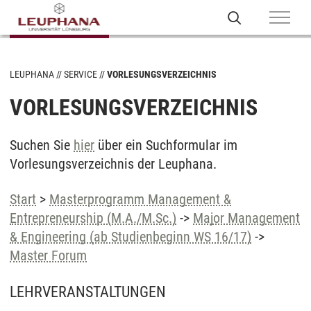
LEUPHANA
SERVICE
VORLESUNGSVERZEICHNIS
VORLESUNGSVERZEICHNIS
Suchen Sie
hier
über ein Suchformular im
Vorlesungsverzeichnis der Leuphana.
Start
>
Masterprogramm Management &
Entrepreneurship (M.A./M.Sc.)
->
Major Management
& Engineering (ab Studienbeginn WS 16/17)
->
Master Forum
LEHRVERANSTALTUNGEN