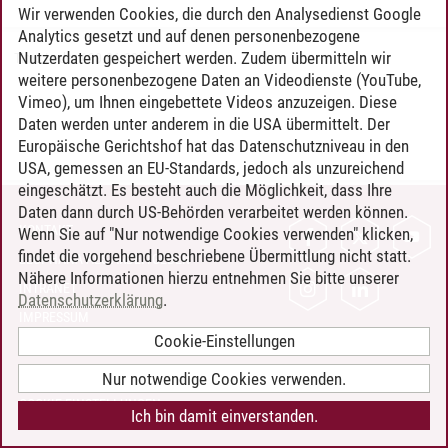
Wir verwenden Cookies, die durch den Analysedienst Google
Analytics gesetzt und auf denen personenbezogene
Nutzerdaten gespeichert werden. Zudem übermitteln wir
Timo Leder
/
30.06.2024
weitere personenbezogene Daten an Videodienste (YouTube,
Vimeo), um Ihnen eingebettete Videos anzuzeigen. Diese
Daten werden unter anderem in die USA übermittelt. Der
Europäische Gerichtshof hat das Datenschutzniveau in den
USA, gemessen an EU-Standards, jedoch als unzureichend
eingeschätzt. Es besteht auch die Möglichkeit, dass Ihre
Daten dann durch US-Behörden verarbeitet werden können.
KONTAKT
Wenn Sie auf "Nur notwendige Cookies verwenden" klicken,
findet die vorgehend beschriebene Übermittlung nicht statt.
LEUPHANA ALS ARBEITGEBER
Nähere Informationen hierzu entnehmen Sie bitte unserer
INTRANET
Datenschutzerklärung
.
IMPRESSUM
Cookie-Einstellungen
DATENSCHUTZ
BARRIEREFREIHEIT
Nur notwendige Cookies verwenden.
COOKIE-EINSTELLUNGEN
Ich bin damit einverstanden.