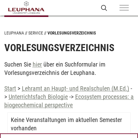
LEUPHANA
SERVICE
VORLESUNGSVERZEICHNIS
VORLESUNGSVERZEICHNIS
Suchen Sie
hier
über ein Suchformular im
Vorlesungsverzeichnis der Leuphana.
Start
>
Lehramt an Haupt- und Realschulen (M.Ed.)
-
>
Unterrichtsfach Biologie
->
Ecosystem processes: a
biogeochemical perspective
Keine Veranstaltungen im aktuellen Semester
vorhanden