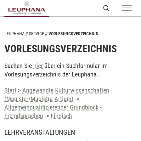
LEUPHANA
SERVICE
VORLESUNGSVERZEICHNIS
VORLESUNGSVERZEICHNIS
Suchen Sie
hier
über ein Suchformular im
Vorlesungsverzeichnis der Leuphana.
Start
>
Angewandte Kulturwissenschaften
(Magister/Magistra Artium)
->
Allgemeinqualifizierender Grundblock -
Fremdsprachen
->
Finnisch
LEHRVERANSTALTUNGEN