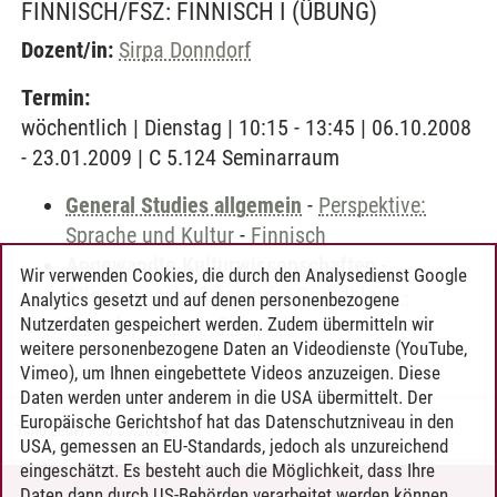
FINNISCH/FSZ: FINNISCH I
(ÜBUNG)
Dozent/in:
Sirpa Donndorf
Termin:
wöchentlich | Dienstag | 10:15 - 13:45 | 06.10.2008
- 23.01.2009 | C 5.124 Seminarraum
General Studies allgemein
-
Perspektive:
Sprache und Kultur
-
Finnisch
Angewandte Kulturwissenschaften
-
Wir verwenden Cookies, die durch den Analysedienst Google
Allgemeinqualifizierender Grundblock -
Analytics gesetzt und auf denen personenbezogene
Fremdsprachen
-
Finnisch
Nutzerdaten gespeichert werden. Zudem übermitteln wir
weitere personenbezogene Daten an Videodienste (YouTube,
Vimeo), um Ihnen eingebettete Videos anzuzeigen. Diese
Daten werden unter anderem in die USA übermittelt. Der
Europäische Gerichtshof hat das Datenschutzniveau in den
Timo Leder
/
30.06.2024
USA, gemessen an EU-Standards, jedoch als unzureichend
eingeschätzt. Es besteht auch die Möglichkeit, dass Ihre
Daten dann durch US-Behörden verarbeitet werden können.