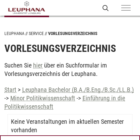
LEUPHANA
SERVICE
VORLESUNGSVERZEICHNIS
VORLESUNGSVERZEICHNIS
Suchen Sie
hier
über ein Suchformular im
Vorlesungsverzeichnis der Leuphana.
Start
>
Leuphana Bachelor (B.A./B.Eng./B.Sc./LL.B.)
->
Minor Politikwissenschaft
->
Einführung in die
Politikwissenschaft
Keine Veranstaltungen im aktuellen Semester
vorhanden