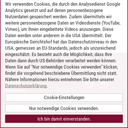
Wir verwenden Cookies, die durch den Analysedienst Google
Analytics gesetzt und auf denen personenbezogene
Nutzerdaten gespeichert werden. Zudem übermitteln wir
Timo Leder
/
30.06.2024
weitere personenbezogene Daten an Videodienste (YouTube,
Vimeo), um Ihnen eingebettete Videos anzuzeigen. Diese
Daten werden unter anderem in die USA übermittelt. Der
Europäische Gerichtshof hat das Datenschutzniveau in den
USA, gemessen an EU-Standards, jedoch als unzureichend
eingeschätzt. Es besteht auch die Möglichkeit, dass Ihre
Daten dann durch US-Behörden verarbeitet werden können.
KONTAKT
Wenn Sie auf "Nur notwendige Cookies verwenden" klicken,
findet die vorgehend beschriebene Übermittlung nicht statt.
LEUPHANA ALS ARBEITGEBER
Nähere Informationen hierzu entnehmen Sie bitte unserer
INTRANET
Datenschutzerklärung
.
IMPRESSUM
Cookie-Einstellungen
DATENSCHUTZ
BARRIEREFREIHEIT
Nur notwendige Cookies verwenden.
COOKIE-EINSTELLUNGEN
Ich bin damit einverstanden.