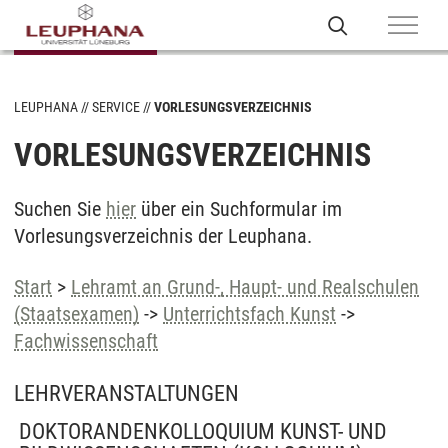
LEUPHANA
SERVICE
VORLESUNGSVERZEICHNIS
VORLESUNGSVERZEICHNIS
Suchen Sie
hier
über ein Suchformular im
Vorlesungsverzeichnis der Leuphana.
Start
>
Lehramt an Grund-, Haupt- und Realschulen
(Staatsexamen)
->
Unterrichtsfach Kunst
->
Fachwissenschaft
LEHRVERANSTALTUNGEN
DOKTORANDENKOLLOQUIUM KUNST- UND