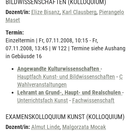
BILDWISSENSCHAFTEN
(KOLLOQUIUM)
Dozent/in:
Elize Bisanz
,
Karl Clausberg
,
Pierangelo
Maset
Termin:
Einzeltermin | Fr, 07.11.2008, 10:15 - Fr,
07.11.2008, 13:45 | W 122 | Termine siehe Aushang
in Gebäusde 16
Angewandte Kulturwissenschaften
-
Hauptfach Kunst- und Bildwissenschaften
-
C
Wahlveranstaltungen
Lehramt an Grund-, Haupt- und Realschulen
-
Unterrichtsfach Kunst
-
Fachwissenschaft
EXAMENSKOLLOQUIUM KUNST
(KOLLOQUIUM)
Dozent/in:
Almut Linde
,
Malgorzata Mocak