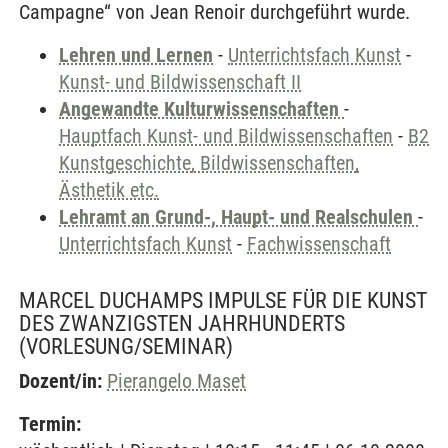
Campagne“ von Jean Renoir durchgeführt wurde.
Lehren und Lernen
-
Unterrichtsfach Kunst
-
Kunst- und Bildwissenschaft II
Angewandte Kulturwissenschaften
-
Hauptfach Kunst- und Bildwissenschaften
-
B2
Kunstgeschichte, Bildwissenschaften,
Ästhetik etc.
Lehramt an Grund-, Haupt- und Realschulen
-
Unterrichtsfach Kunst
-
Fachwissenschaft
MARCEL DUCHAMPS IMPULSE FÜR DIE KUNST
DES ZWANZIGSTEN JAHRHUNDERTS
(VORLESUNG/SEMINAR)
Dozent/in:
Pierangelo Maset
Termin: