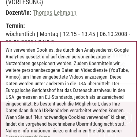
(VORLESUNG)
Dozent/in:
Thomas Lehmann
Termin:
wöchentlich | Montag | 12:15 - 13:45 | 06.10.2008 -
23.01.2009 | C HS 3
Wir verwenden Cookies, die durch den Analysedienst Google
Lehramt an Grund-, Haupt- und Realschulen
-
Analytics gesetzt und auf denen personenbezogene
Grundwissenschaft Pädagogik
-
Grundkurse
Nutzerdaten gespeichert werden. Zudem übermitteln wir
weitere personenbezogene Daten an Videodienste (YouTube,
Vimeo), um Ihnen eingebettete Videos anzuzeigen. Diese
Daten werden unter anderem in die USA übermittelt. Der
Europäische Gerichtshof hat das Datenschutzniveau in den
Timo Leder
/
30.06.2024
USA, gemessen an EU-Standards, jedoch als unzureichend
eingeschätzt. Es besteht auch die Möglichkeit, dass Ihre
Daten dann durch US-Behörden verarbeitet werden können.
KONTAKT
Wenn Sie auf "Nur notwendige Cookies verwenden" klicken,
findet die vorgehend beschriebene Übermittlung nicht statt.
LEUPHANA ALS ARBEITGEBER
Nähere Informationen hierzu entnehmen Sie bitte unserer
INTRANET