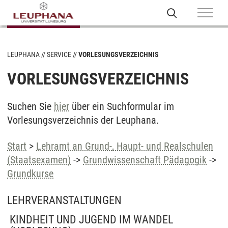
LEUPHANA
SERVICE
VORLESUNGSVERZEICHNIS
VORLESUNGSVERZEICHNIS
Suchen Sie
hier
über ein Suchformular im
Vorlesungsverzeichnis der Leuphana.
Start
>
Lehramt an Grund-, Haupt- und Realschulen
(Staatsexamen)
->
Grundwissenschaft Pädagogik
->
Grundkurse
LEHRVERANSTALTUNGEN
KINDHEIT UND JUGEND IM WANDEL