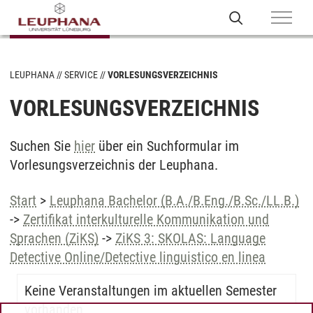
LEUPHANA
SERVICE
VORLESUNGSVERZEICHNIS
VORLESUNGSVERZEICHNIS
Suchen Sie
hier
über ein Suchformular im
Vorlesungsverzeichnis der Leuphana.
Start
>
Leuphana Bachelor (B.A./B.Eng./B.Sc./LL.B.)
->
Zertifikat interkulturelle Kommunikation und
Sprachen (ZiKS)
->
ZiKS 3: SKOLAS: Language
Detective Online/Detective linguistico en linea
Keine Veranstaltungen im aktuellen Semester
vorhanden