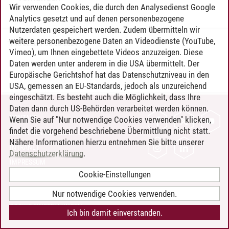
Wir verwenden Cookies, die durch den Analysedienst Google
Analytics gesetzt und auf denen personenbezogene
Nutzerdaten gespeichert werden. Zudem übermitteln wir
weitere personenbezogene Daten an Videodienste (YouTube,
Timo Leder
/
30.06.2024
Vimeo), um Ihnen eingebettete Videos anzuzeigen. Diese
Daten werden unter anderem in die USA übermittelt. Der
Europäische Gerichtshof hat das Datenschutzniveau in den
USA, gemessen an EU-Standards, jedoch als unzureichend
eingeschätzt. Es besteht auch die Möglichkeit, dass Ihre
Daten dann durch US-Behörden verarbeitet werden können.
KONTAKT
Wenn Sie auf "Nur notwendige Cookies verwenden" klicken,
findet die vorgehend beschriebene Übermittlung nicht statt.
LEUPHANA ALS ARBEITGEBER
Nähere Informationen hierzu entnehmen Sie bitte unserer
INTRANET
Datenschutzerklärung
.
IMPRESSUM
Cookie-Einstellungen
DATENSCHUTZ
BARRIEREFREIHEIT
Nur notwendige Cookies verwenden.
COOKIE-EINSTELLUNGEN
Ich bin damit einverstanden.