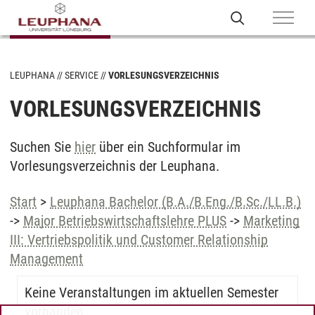
LEUPHANA
SERVICE
VORLESUNGSVERZEICHNIS
VORLESUNGSVERZEICHNIS
Suchen Sie
hier
über ein Suchformular im
Vorlesungsverzeichnis der Leuphana.
Start
>
Leuphana Bachelor (B.A./B.Eng./B.Sc./LL.B.)
->
Major Betriebswirtschaftslehre PLUS
->
Marketing
III: Vertriebspolitik und Customer Relationship
Management
Keine Veranstaltungen im aktuellen Semester
vorhanden