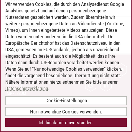
Wir verwenden Cookies, die durch den Analysedienst Google
Analytics gesetzt und auf denen personenbezogene
Nutzerdaten gespeichert werden. Zudem übermitteln wir
weitere personenbezogene Daten an Videodienste (YouTube,
Timo Leder
/
30.06.2024
Vimeo), um Ihnen eingebettete Videos anzuzeigen. Diese
Daten werden unter anderem in die USA übermittelt. Der
Europäische Gerichtshof hat das Datenschutzniveau in den
USA, gemessen an EU-Standards, jedoch als unzureichend
eingeschätzt. Es besteht auch die Möglichkeit, dass Ihre
Daten dann durch US-Behörden verarbeitet werden können.
KONTAKT
Wenn Sie auf "Nur notwendige Cookies verwenden" klicken,
findet die vorgehend beschriebene Übermittlung nicht statt.
LEUPHANA ALS ARBEITGEBER
Nähere Informationen hierzu entnehmen Sie bitte unserer
INTRANET
Datenschutzerklärung
.
IMPRESSUM
Cookie-Einstellungen
DATENSCHUTZ
BARRIEREFREIHEIT
Nur notwendige Cookies verwenden.
COOKIE-EINSTELLUNGEN
Ich bin damit einverstanden.