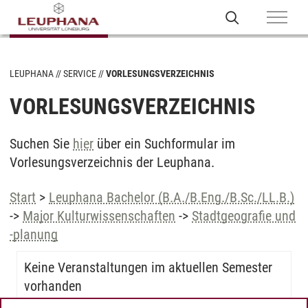
LEUPHANA
SERVICE
VORLESUNGSVERZEICHNIS
VORLESUNGSVERZEICHNIS
Suchen Sie
hier
über ein Suchformular im
Vorlesungsverzeichnis der Leuphana.
Start
>
Leuphana Bachelor (B.A./B.Eng./B.Sc./LL.B.)
->
Major Kulturwissenschaften
->
Stadtgeografie und
-planung
Keine Veranstaltungen im aktuellen Semester
vorhanden