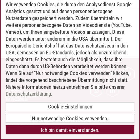
Wir verwenden Cookies, die durch den Analysedienst Google
Analytics gesetzt und auf denen personenbezogene
Nutzerdaten gespeichert werden. Zudem übermitteln wir
Timo Leder
/
30.06.2024
weitere personenbezogene Daten an Videodienste (YouTube,
Vimeo), um Ihnen eingebettete Videos anzuzeigen. Diese
Daten werden unter anderem in die USA übermittelt. Der
Europäische Gerichtshof hat das Datenschutzniveau in den
USA, gemessen an EU-Standards, jedoch als unzureichend
eingeschätzt. Es besteht auch die Möglichkeit, dass Ihre
Daten dann durch US-Behörden verarbeitet werden können.
KONTAKT
Wenn Sie auf "Nur notwendige Cookies verwenden" klicken,
findet die vorgehend beschriebene Übermittlung nicht statt.
LEUPHANA ALS ARBEITGEBER
Nähere Informationen hierzu entnehmen Sie bitte unserer
INTRANET
Datenschutzerklärung
.
IMPRESSUM
Cookie-Einstellungen
DATENSCHUTZ
BARRIEREFREIHEIT
Nur notwendige Cookies verwenden.
COOKIE-EINSTELLUNGEN
Ich bin damit einverstanden.