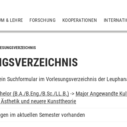
UM & LEHRE
FORSCHUNG
KOOPERATIONEN
INTERNATI
ESUNGSVERZEICHNIS
GSVERZEICHNIS
ein Suchformular im Vorlesungsverzeichnis der Leuphan
elor (B.A./B.Eng./B.Sc./LL.B.)
->
Major Angewandte Kul
Ästhetik und neuere Kunsttheorie
ngen im aktuellen Semester vorhanden