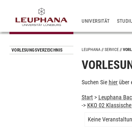
UNIVERSITÄT
STUDI
LEUPHANA
SERVICE
VORL
VORLESUNGSVERZEICHNIS
VORLESUN
Suchen Sie
hier
über 
Start
>
Leuphana Bach
->
KKO 02 Klassische 
Keine Veranstaltu