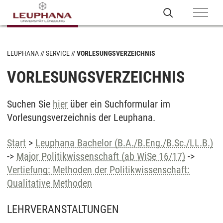
LEUPHANA
SERVICE
VORLESUNGSVERZEICHNIS
VORLESUNGSVERZEICHNIS
Suchen Sie
hier
über ein Suchformular im
Vorlesungsverzeichnis der Leuphana.
Start
>
Leuphana Bachelor (B.A./B.Eng./B.Sc./LL.B.)
->
Major Politikwissenschaft (ab WiSe 16/17)
->
Vertiefung: Methoden der Politikwissenschaft:
Qualitative Methoden
LEHRVERANSTALTUNGEN