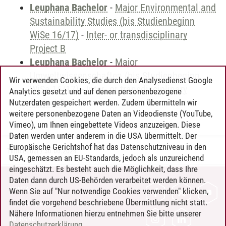
Leuphana Bachelor
-
Major Environmental and
Sustainability Studies (bis Studienbeginn
WiSe 16/17)
-
Inter- or transdisciplinary
Project B
Leuphana Bachelor
-
Major
Umweltwissenschaften (bis Studienbeginn
Wir verwenden Cookies, die durch den Analysedienst Google
WiSe 16/17)
-
Inter- or transdisciplinary
Analytics gesetzt und auf denen personenbezogene
Project B
Nutzerdaten gespeichert werden. Zudem übermitteln wir
weitere personenbezogene Daten an Videodienste (YouTube,
Vimeo), um Ihnen eingebettete Videos anzuzeigen. Diese
Daten werden unter anderem in die USA übermittelt. Der
Europäische Gerichtshof hat das Datenschutzniveau in den
Timo Leder
/
30.06.2024
USA, gemessen an EU-Standards, jedoch als unzureichend
eingeschätzt. Es besteht auch die Möglichkeit, dass Ihre
Daten dann durch US-Behörden verarbeitet werden können.
KONTAKT
Wenn Sie auf "Nur notwendige Cookies verwenden" klicken,
findet die vorgehend beschriebene Übermittlung nicht statt.
LEUPHANA ALS ARBEITGEBER
Nähere Informationen hierzu entnehmen Sie bitte unserer
INTRANET
Datenschutzerklärung
.