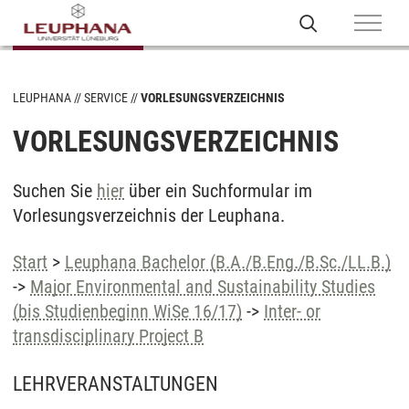
LEUPHANA
SERVICE
VORLESUNGSVERZEICHNIS
VORLESUNGSVERZEICHNIS
Suchen Sie
hier
über ein Suchformular im
Vorlesungsverzeichnis der Leuphana.
Start
>
Leuphana Bachelor (B.A./B.Eng./B.Sc./LL.B.)
->
Major Environmental and Sustainability Studies
(bis Studienbeginn WiSe 16/17)
->
Inter- or
transdisciplinary Project B
LEHRVERANSTALTUNGEN