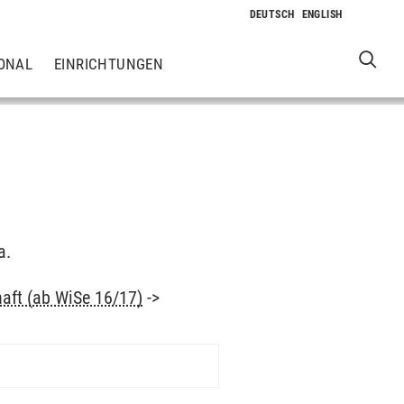
ONAL
EINRICHTUNGEN
a.
haft (ab WiSe 16/17)
->