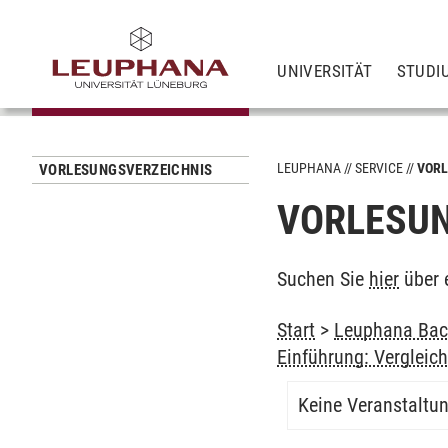
UNIVERSITÄT
STUDI
LEUPHANA
SERVICE
VORL
VORLESUNGSVERZEICHNIS
VORLESUN
Suchen Sie
hier
über 
Start
>
Leuphana Bach
Einführung: Vergleic
Keine Veranstaltu