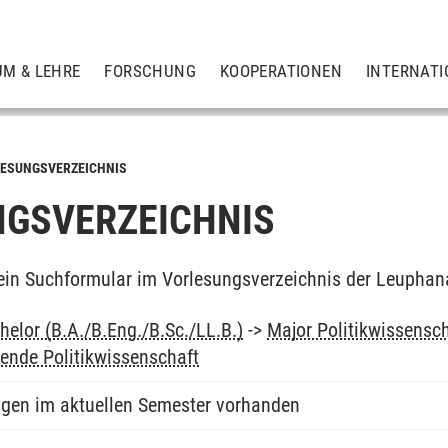
UM & LEHRE
FORSCHUNG
KOOPERATIONEN
INTERNATI
ESUNGSVERZEICHNIS
GSVERZEICHNIS
ein Suchformular im Vorlesungsverzeichnis der Leuphan
elor (B.A./B.Eng./B.Sc./LL.B.)
->
Major Politikwissensc
hende Politikwissenschaft
ngen im aktuellen Semester vorhanden