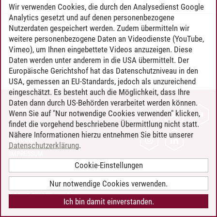
Wir verwenden Cookies, die durch den Analysedienst Google
Analytics gesetzt und auf denen personenbezogene
Nutzerdaten gespeichert werden. Zudem übermitteln wir
Timo Leder
/
30.06.2024
weitere personenbezogene Daten an Videodienste (YouTube,
Vimeo), um Ihnen eingebettete Videos anzuzeigen. Diese
Daten werden unter anderem in die USA übermittelt. Der
Europäische Gerichtshof hat das Datenschutzniveau in den
USA, gemessen an EU-Standards, jedoch als unzureichend
eingeschätzt. Es besteht auch die Möglichkeit, dass Ihre
Daten dann durch US-Behörden verarbeitet werden können.
KONTAKT
Wenn Sie auf "Nur notwendige Cookies verwenden" klicken,
findet die vorgehend beschriebene Übermittlung nicht statt.
LEUPHANA ALS ARBEITGEBER
Nähere Informationen hierzu entnehmen Sie bitte unserer
INTRANET
Datenschutzerklärung
.
IMPRESSUM
Cookie-Einstellungen
DATENSCHUTZ
BARRIEREFREIHEIT
Nur notwendige Cookies verwenden.
COOKIE-EINSTELLUNGEN
Ich bin damit einverstanden.