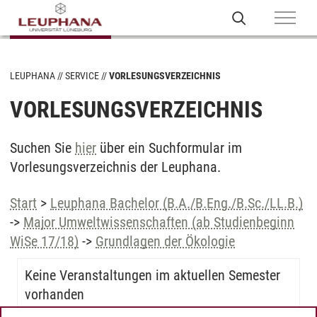
LEUPHANA
SERVICE
VORLESUNGSVERZEICHNIS
VORLESUNGSVERZEICHNIS
Suchen Sie
hier
über ein Suchformular im
Vorlesungsverzeichnis der Leuphana.
Start
>
Leuphana Bachelor (B.A./B.Eng./B.Sc./LL.B.)
->
Major Umweltwissenschaften (ab Studienbeginn
WiSe 17/18)
->
Grundlagen der Ökologie
Keine Veranstaltungen im aktuellen Semester
vorhanden