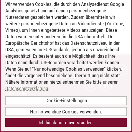
Wir verwenden Cookies, die durch den Analysedienst Google
Analytics gesetzt und auf denen personenbezogene
Nutzerdaten gespeichert werden. Zudem übermitteln wir
Timo Leder
/
30.06.2024
weitere personenbezogene Daten an Videodienste (YouTube,
Vimeo), um Ihnen eingebettete Videos anzuzeigen. Diese
Daten werden unter anderem in die USA übermittelt. Der
Europäische Gerichtshof hat das Datenschutzniveau in den
USA, gemessen an EU-Standards, jedoch als unzureichend
eingeschätzt. Es besteht auch die Möglichkeit, dass Ihre
Daten dann durch US-Behörden verarbeitet werden können.
KONTAKT
Wenn Sie auf "Nur notwendige Cookies verwenden" klicken,
findet die vorgehend beschriebene Übermittlung nicht statt.
LEUPHANA ALS ARBEITGEBER
Nähere Informationen hierzu entnehmen Sie bitte unserer
INTRANET
Datenschutzerklärung
.
IMPRESSUM
Cookie-Einstellungen
DATENSCHUTZ
BARRIEREFREIHEIT
Nur notwendige Cookies verwenden.
COOKIE-EINSTELLUNGEN
Ich bin damit einverstanden.