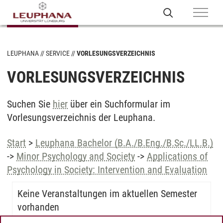
LEUPHANA
SERVICE
VORLESUNGSVERZEICHNIS
VORLESUNGSVERZEICHNIS
Suchen Sie
hier
über ein Suchformular im
Vorlesungsverzeichnis der Leuphana.
Start
>
Leuphana Bachelor (B.A./B.Eng./B.Sc./LL.B.)
->
Minor Psychology and Society
->
Applications of
Psychology in Society: Intervention and Evaluation
Keine Veranstaltungen im aktuellen Semester
vorhanden